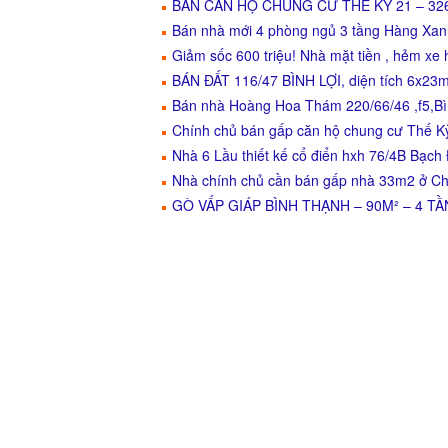
BÁN CĂN HỘ CHUNG CƯ THẾ KỶ 21 – 32
Bán nhà mới 4 phòng ngủ 3 tầng Hàng Xanh
Giảm sốc 600 triệu! Nhà mặt tiền , hẻm xe h
BÁN ĐẤT 116/47 BÌNH LỢI, diện tích 6x23m
Bán nhà Hoàng Hoa Thám 220/66/46 ,f5,Bì
Chính chủ bán gấp căn hộ chung cư Thế K
Nhà 6 Lầu thiết kế cổ điển hxh 76/4B Bạch 
Nhà chính chủ cần bán gấp nhà 33m2 ở C
GÒ VẤP GIÁP BÌNH THẠNH – 90M² – 4 TẦN