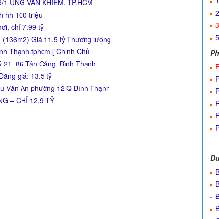
1
6/1 UNG VĂN KHIÊM, TP.HCM
2
 hh 100 triệu
3
ơi, chỉ 7.99 tỷ
5
 (136m2) Giá 11,5 tỷ Thương lượng
nh Thạnh.tphcm [ Chính Chủ
Ph
ỷ 21, 86 Tân Cảng, Bình Thạnh
P
Đằng giá: 13.5 tỷ
P
hu Văn An phường 12 Q Bình Thạnh
P
G – CHỈ 12.9 TỶ
P
P
P
Đư
B
B
B
B