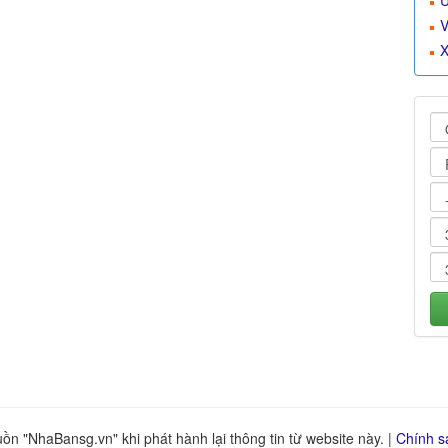
U
V
X
n "NhaBansg.vn" khi phát hành lại thông tin từ website này. |
Chính s