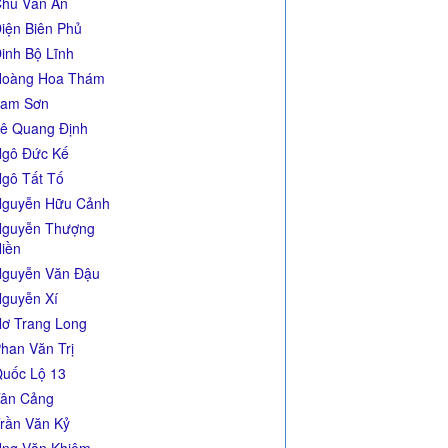
hu Văn An
iện Biên Phủ
inh Bộ Lĩnh
Hoàng Hoa Thám
Lam Sơn
ê Quang Định
gô Đức Kế
gô Tất Tố
guyễn Hữu Cảnh
guyễn Thượng
iền
guyễn Văn Đậu
guyễn Xí
ơ Trang Long
han Văn Trị
uốc Lộ 13
ân Cảng
rần Văn Kỷ