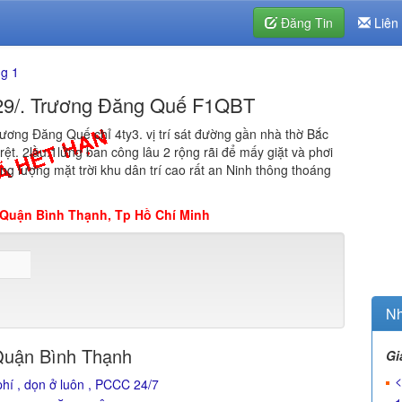
Đăng Tin
Liên
g 1
29/. Trương Đăng Quế F1QBT
ương Đăng Quế chỉ 4ty3. vị trí sát đường gần nhà thờ Bắc
rệt. 2lầu.1lửng ban công lâu 2 rộng rãi để mấy giặt và phơi
 lượng mặt trời khu dân trí cao rất an Ninh thông thoáng
 Quận Bình Thạnh, Tp Hồ Chí Minh
Nh
Quận Bình Thạnh
Gi
<
í , dọn ở luôn , PCCC 24/7