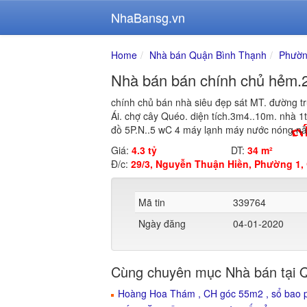
NhaBansg.vn
Home
Nhà bán Quận Bình Thạnh
Phườn
Nhà bán bán chính chủ hẻm.
chính chủ bán nhà siêu đẹp sát MT. đường tr
Ái. chợ cây Quéo. diện tích.3m4..10m. nhà 1t
đồ 5P.N..5 wC 4 máy lạnh máy nước nóng năng
Giá:
4.3 tỷ
DT:
34 m²
Đ/c:
29/3, Nguyễn Thuận Hiền, Phường 1,
Mã tin
339764
Ngày đăng
04-01-2020
Cùng chuyên mục Nhà bán tại 
Hoàng Hoa Thám , CH góc 55m2 , sổ bao ph