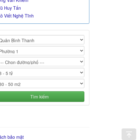
ng Văn Khiêm
ũ Huy Tấn
ô Viết Nghệ Tĩnh
Tìm kiếm
ách bảo mật