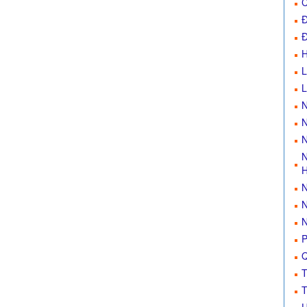
C
Đ
Đ
L
N
N
N
N
H
N
N
N
P
Q
T
T