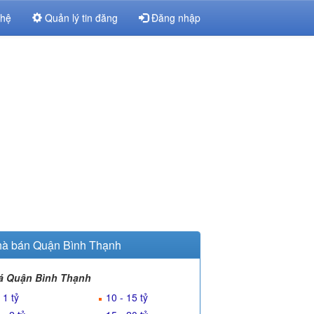
 hệ
Quản lý tin đăng
Đăng nhập
à bán Quận Bình Thạnh
á Quận Bình Thạnh
 1 tỷ
10 - 15 tỷ