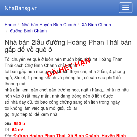
NhaBansg.vn
Home
Nhà bán Huyện Bình Chánh
Xã Bình Chánh
đường Bình Chánh
Nhà bán 2lầu đường Hoàng Phan Thái bán
gấp để về quê ở
Tôi chuyển về quê ở luôn nên muốn bán nhà mt Hoàng Phan
Thái cách Chợ Bình Chánh chỉ 500m
tôi bán gấp nên mong gặp khách thiện chí, nhà 2 lầu, 4 phòng
ngủ, 3tolet, 1 phòng khách và phòng ăn, có sân sau phơi đồ
thoáng mát
nhà gần kcn, gần chợ, gần trường học, ngân hàng,...nhà nở hậu
nên vào ở rất may mắn, nhà đang trống nên ở liền được
sổ nhà đầy đủ, tôi bao công chứng sang tên liền trong ngày
tôi không làm việc qua môi giới, cò lái
gọi trực tiếp tôi để xem nhà
Giá:
950 tr
DT:
64 m²
Đ/c:
Đường Hoàng Phan Thái, Xã Bình Chánh, Huyện Bình