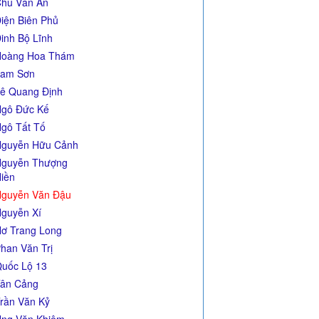
hu Văn An
iện Biên Phủ
inh Bộ Lĩnh
Hoàng Hoa Thám
Lam Sơn
ê Quang Định
gô Đức Kế
gô Tất Tố
guyễn Hữu Cảnh
guyễn Thượng
iền
guyễn Văn Đậu
guyễn Xí
ơ Trang Long
han Văn Trị
uốc Lộ 13
ân Cảng
rần Văn Kỷ