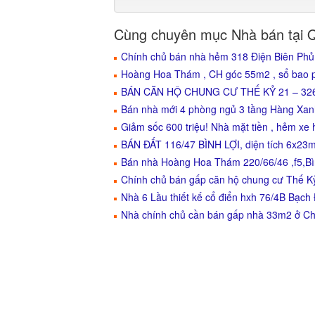
Cùng chuyên mục Nhà bán tại 
Chính chủ bán nhà hẻm 318 Điện Biên Phủ
Hoàng Hoa Thám , CH góc 55m2 , sổ bao ph
BÁN CĂN HỘ CHUNG CƯ THẾ KỶ 21 – 32
Bán nhà mới 4 phòng ngủ 3 tầng Hàng Xanh
Giảm sốc 600 triệu! Nhà mặt tiền , hẻm xe h
BÁN ĐẤT 116/47 BÌNH LỢI, diện tích 6x23m
Bán nhà Hoàng Hoa Thám 220/66/46 ,f5,Bì
Chính chủ bán gấp căn hộ chung cư Thế K
Nhà 6 Lầu thiết kế cổ điển hxh 76/4B Bạch 
Nhà chính chủ cần bán gấp nhà 33m2 ở C