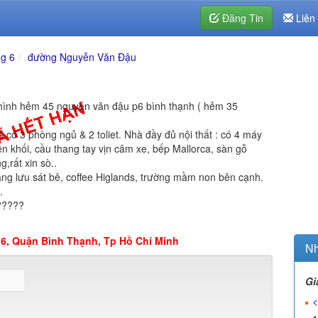
Đăng Tin
Liên
g 6
đường Nguyễn Văn Đậu
hình hẻm 45 nguyễn văn đậu p6 bình thạnh ( hẻm 35
hà có 3 phòng ngủ & 2 toliet. Nhà đầy đủ nội thất : có 4 máy
 khối, cầu thang tay vịn câm xe, bếp Mallorca, sàn gỗ
g,rất xin sò..
ăng lưu sát bê, coffee Higlands, trường mầm non bên cạnh.
.
?????
6, Quận Bình Thạnh, Tp Hồ Chí Minh
Nh
Gi
<