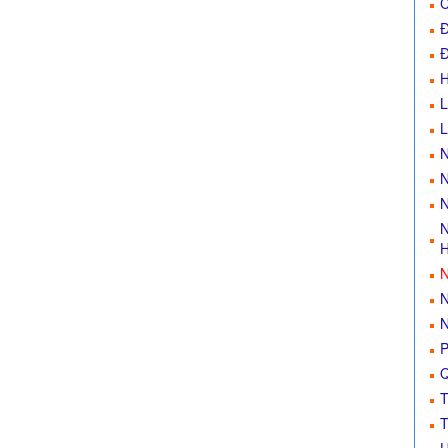
C
Đ
Đ
L
N
N
N
N
H
N
N
N
P
Q
T
T