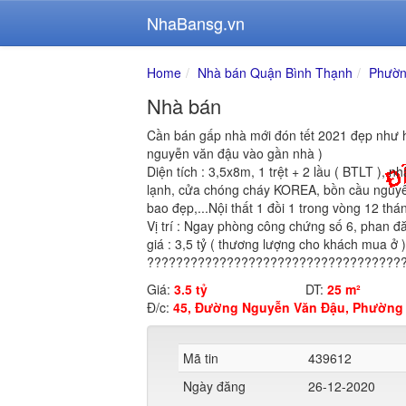
NhaBansg.vn
Home
Nhà bán Quận Bình Thạnh
Phườn
Nhà bán
Cần bán gấp nhà mới đón tết 2021 đẹp như 
nguyễn văn đậu vào gần nhà )
Diện tích : 3,5x8m, 1 trệt + 2 lầu ( BTLT ), n
lạnh, cửa chóng cháy KOREA, bồn cầu nguyên
bao đẹp,...Nội thất 1 đồi 1 trong vòng 12 thán
Vị trí : Ngay phòng công chứng số 6, phan đ
giá : 3,5 tỷ ( thương lượng cho khách mua ở )
???????????????????????????????????
Giá:
3.5 tỷ
DT:
25 m²
Đ/c:
45, Đường Nguyễn Văn Đậu, Phường 
Mã tin
439612
Ngày đăng
26-12-2020