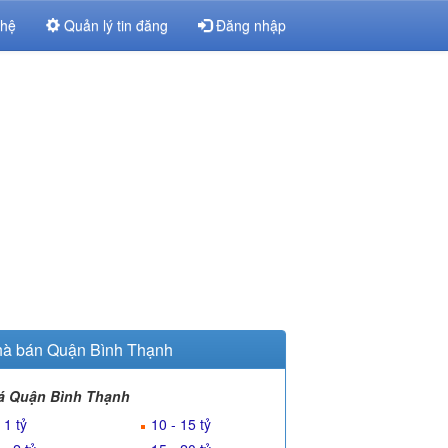
 hệ
Quản lý tin đăng
Đăng nhập
à bán Quận Bình Thạnh
á Quận Bình Thạnh
 1 tỷ
10 - 15 tỷ