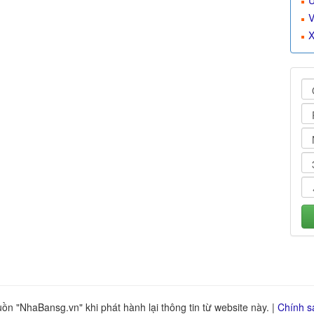
U
V
X
n "NhaBansg.vn" khi phát hành lại thông tin từ website này. |
Chính s