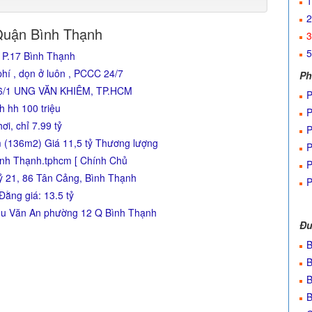
1
2
Quận Bình Thạnh
3
5
 P.17 Bình Thạnh
í , dọn ở luôn , PCCC 24/7
Ph
6/1 UNG VĂN KHIÊM, TP.HCM
P
 hh 100 triệu
P
ơi, chỉ 7.99 tỷ
P
 (136m2) Giá 11,5 tỷ Thương lượng
P
nh Thạnh.tphcm [ Chính Chủ
P
ỷ 21, 86 Tân Cảng, Bình Thạnh
P
Đằng giá: 13.5 tỷ
hu Văn An phường 12 Q Bình Thạnh
Đư
B
B
B
B