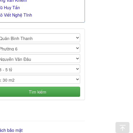
ng Văn Khiêm
ũ Huy Tấn
ô Viết Nghệ Tĩnh
Tìm kiếm
ách bảo mật