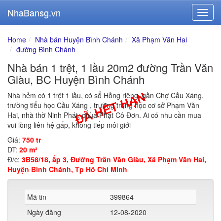
NhaBansg.vn
Home
Nhà bán Huyện Bình Chánh
Xã Phạm Văn Hai
đường Bình Chánh
Nhà bán 1 trệt, 1 lầu 20m2 đường Trần Văn
Giàu, BC Huyện Bình Chánh
Nhà hẻm có 1 trệt 1 lầu, có sổ Hồng riêng, gần Chợ Cầu Xáng,
trường tiểu học Cầu Xáng , trường trung học cơ sở Phạm Văn
Hai, nhà thờ Ninh Phát, chùa Phật Cô Đơn. Ai có nhu cần mua
vui lòng liên hệ gấp, không tiếp môi giới
Giá:
750 tr
DT:
20 m²
Đ/c:
3B58/18, ấp 3, Đường Trần Văn Giàu, Xã Phạm Văn Hai,
Huyện Bình Chánh, Tp Hồ Chí Minh
Mã tin
399864
Ngày đăng
12-08-2020