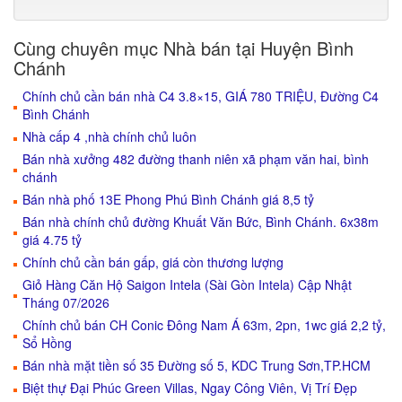
Cùng chuyên mục Nhà bán tại Huyện Bình
Chánh
Chính chủ cần bán nhà C4 3.8×15, GIÁ 780 TRIỆU, Đường C4
Bình Chánh
Nhà cấp 4 ,nhà chính chủ luôn
Bán nhà xưởng 482 đường thanh niên xã phạm văn hai, bình
chánh
Bán nhà phố 13E Phong Phú Bình Chánh giá 8,5 tỷ
Bán nhà chính chủ đường Khuất Văn Bức, Bình Chánh. 6x38m
giá 4.75 tỷ
Chính chủ cần bán gấp, giá còn thương lượng
Giỏ Hàng Căn Hộ Saigon Intela (Sài Gòn Intela) Cập Nhật
Tháng 07/2026
Chính chủ bán CH Conic Đông Nam Á 63m, 2pn, 1wc giá 2,2 tỷ,
Sổ Hồng
Bán nhà mặt tiền số 35 Đường số 5, KDC Trung Sơn,TP.HCM
Biệt thự Đại Phúc Green Villas, Ngay Công Viên, Vị Trí Đẹp