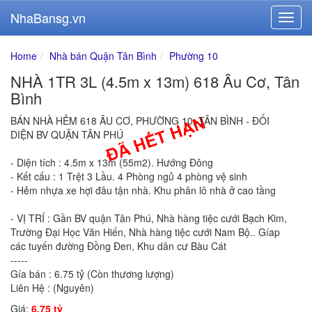
NhaBansg.vn
Home
Nhà bán Quận Tân Bình
Phường 10
NHÀ 1TR 3L (4.5m x 13m) 618 Âu Cơ, Tân
Bình
BÁN NHÀ HẺM 618 ÂU CƠ, PHƯỜNG 10, TÂN BÌNH - ĐỐI
DIỆN BV QUẬN TÂN PHÚ
- Diện tích : 4.5m x 13m (55m2). Hướng Đông
- Kết cấu : 1 Trệt 3 Lầu. 4 Phòng ngủ 4 phòng vệ sinh
- Hẻm nhựa xe hợi đâu tận nhà. Khu phân lô nhà ở cao tầng
- VỊ TRÍ : Gần BV quận Tân Phú, Nhà hàng tiệc cưới Bạch Kim,
Trường Đại Học Văn Hiến, Nhà hàng tiệc cưới Nam Bộ.. Gíap
các tuyến đường Đồng Đen, Khu dân cư Bàu Cát
-----
Gía bán : 6.75 tỷ (Còn thương lượng)
Liên Hệ : (Nguyên)
Giá:
6.75 tỷ