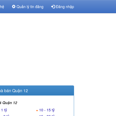
 hệ
Quản lý tin đăng
Đăng nhập
à bán Quận 12
á Quận 12
 1 tỷ
10 - 15 tỷ