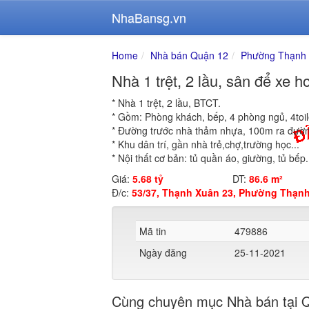
NhaBansg.vn
Home
Nhà bán Quận 12
Phường Thạnh
Nhà 1 trệt, 2 lầu, sân để xe 
* Nhà 1 trệt, 2 lầu, BTCT.
* Gồm: Phòng khách, bếp, 4 phòng ngủ, 4toile
* Đường trước nhà thảm nhựa, 100m ra đườ
* Khu dân trí, gần nhà trẻ,chợ,trường học...
* Nội thất cơ bản: tủ quần áo, giường, tủ bếp.
Giá:
5.68 tỷ
DT:
86.6 m²
Đ/c:
53/37, Thạnh Xuân 23, Phường Thạnh
Mã tin
479886
Ngày đăng
25-11-2021
Cùng chuyên mục Nhà bán tại 