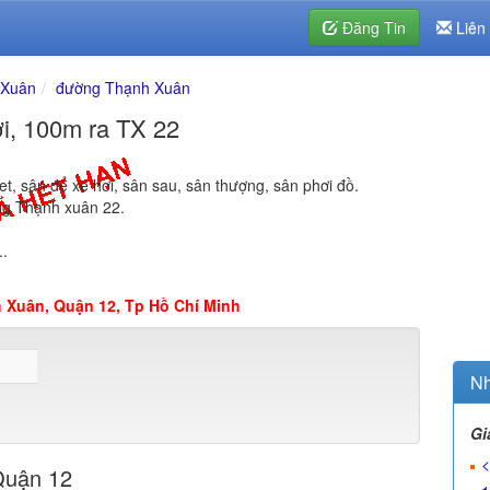
Đăng Tin
Liên
 Xuân
đường Thạnh Xuân
hơi, 100m ra TX 22
t, sân để xe hơi, sân sau, sân thượng, sân phơi đồ.
ng Thạnh xuân 22.
..
 Xuân, Quận 12, Tp Hồ Chí Minh
Nh
Gi
<
Quận 12