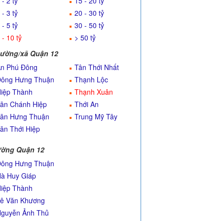
 - 2 tỷ
15 - 20 tỷ
 - 3 tỷ
20 - 30 tỷ
 - 5 tỷ
30 - 50 tỷ
 - 10 tỷ
> 50 tỷ
ường/xã Quận 12
n Phú Đông
Tân Thới Nhất
ông Hưng Thuận
Thạnh Lộc
iệp Thành
Thạnh Xuân
ân Chánh Hiệp
Thới An
ân Hưng Thuận
Trung Mỹ Tây
ân Thới Hiệp
ờng Quận 12
ông Hưng Thuận
à Huy Giáp
iệp Thành
ê Văn Khương
guyễn Ảnh Thủ