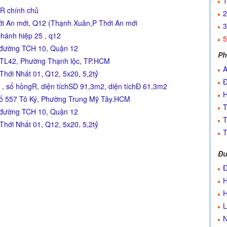
1
gR chính chủ
2
i An mới, Q12 (Thạnh Xuân,P Thới An mới
3
chánh hiệp 25 , q12
5
2 đường TCH 10, Quận 12
Ph
g TL42, Phường Thạnh lộc, TP.HCM
A
hới Nhất 01, Q12, 5x20, 5,2tỷ
Đ
 sổ hồngR, diện tíchSD 91,3m2, diện tíchĐ 61,3m2
H
557 Tô Ký, Phường Trung Mỹ Tây.HCM
T
2 đường TCH 10, Quận 12
T
hới Nhất 01, Q12, 5x20, 5,2tỷ
T
Đư
Đ
H
H
L
N