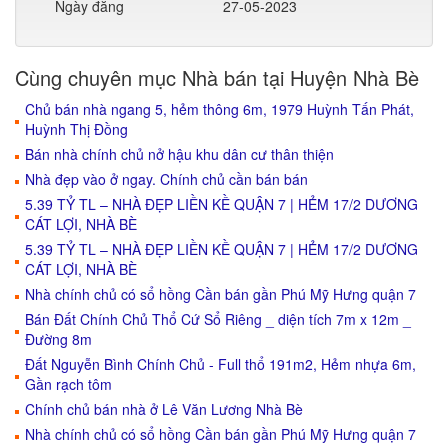
Ngày đăng
27-05-2023
Cùng chuyên mục Nhà bán tại Huyện Nhà Bè
Chủ bán nhà ngang 5, hẻm thông 6m, 1979 Huỳnh Tấn Phát,
Huỳnh Thị Đồng
Bán nhà chính chủ nở hậu khu dân cư thân thiện
Nhà đẹp vào ở ngay. Chính chủ cần bán bán
5.39 TỶ TL – NHÀ ĐẸP LIỀN KỀ QUẬN 7 | HẺM 17/2 DƯƠNG
CÁT LỢI, NHÀ BÈ
5.39 TỶ TL – NHÀ ĐẸP LIỀN KỀ QUẬN 7 | HẺM 17/2 DƯƠNG
CÁT LỢI, NHÀ BÈ
Nhà chính chủ có sổ hồng Cần bán gần Phú Mỹ Hưng quận 7
Bán Đất Chính Chủ Thổ Cứ Sổ Riêng _ diện tích 7m x 12m _
Đường 8m
Đất Nguyễn Bình Chính Chủ - Full thổ 191m2, Hẻm nhựa 6m,
Gần rạch tôm
Chính chủ bán nhà ở Lê Văn Lương Nhà Bè
Nhà chính chủ có sổ hồng Cần bán gần Phú Mỹ Hưng quận 7