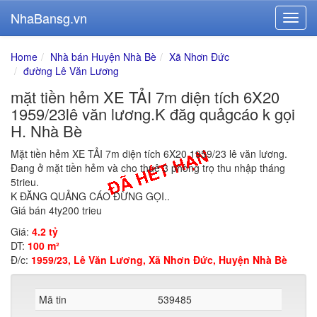
NhaBansg.vn
Home
Nhà bán Huyện Nhà Bè
Xã Nhơn Đức
đường Lê Văn Lương
mặt tiền hẻm XE TẢI 7m diện tích 6X20
1959/23lê văn lương.K đăg quảgcáo k gọi
H. Nhà Bè
Mặt tiền hẻm XE TẢI 7m diện tích 6X20 1959/23 lê văn lương.
Đang ở mặt tiền hẻm và cho thuê 3 phòng trọ thu nhập tháng
5trieu.
K ĐĂNG QUẢNG CÁO ĐỪNG GỌI..
Giá bán 4ty200 trieu
Giá:
4.2 tỷ
DT:
100 m²
Đ/c:
1959/23, Lê Văn Lương, Xã Nhơn Đức, Huyện Nhà Bè
Mã tin
539485