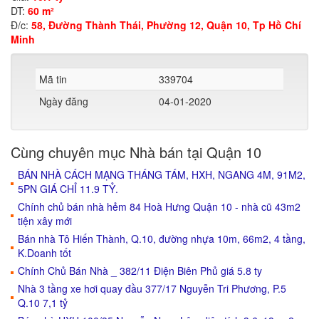
DT:
60 m²
Đ/c:
58, Đường Thành Thái, Phường 12, Quận 10, Tp Hồ Chí
Minh
Mã tin
339704
Ngày đăng
04-01-2020
Cùng chuyên mục Nhà bán tại Quận 10
BÁN NHÀ CÁCH MẠNG THÁNG TÁM, HXH, NGANG 4M, 91M2,
5PN GIÁ CHỈ 11.9 TỶ.
Chính chủ bán nhà hẻm 84 Hoà Hưng Quận 10 - nhà cũ 43m2
tiện xây mới
Bán nhà Tô Hiến Thành, Q.10, đường nhựa 10m, 66m2, 4 tầng,
K.Doanh tốt
Chính Chủ Bán Nhà _ 382/11 Điện Biên Phủ giá 5.8 ty
Nhà 3 tầng xe hơi quay đầu 377/17 Nguyễn Tri Phương, P.5
Q.10 7,1 tỷ