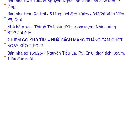
Bán nhà HXH 100/35 Nguyễn Ngọc Lộc. diện tích 3,6x18m, 2
tầng
Bán nhà Hẻm Xe Hơi - 5 tầng mới đẹp 100% - 343/20 Vĩnh Viễn,
P5, Q10
Nhà hẻm số 7 Thành Thái sát HXH. 3,8mx8,5m.Nhà 3 tầng
BT.Giá 4.9 tỷ
? HIẾM CÓ KHÓ TÌM – NHÀ CÁCH MẠNG THÁNG TÁM CHỐT
NGAY KẺO TIẾC! ?
Bán nhà số 153/25/7 Nguyễn Tiểu La, P5, Q10. diện tích: 3x9m,
1 lầu đúc suốt