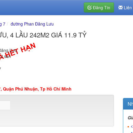
Đăng Tin
Liên
g 7
đường Phan Đăng Lưu
, 4 LẦU 242M2 GIÁ 11.9 TỶ
Đăng Lưu
m2 sàn
y
, Quận Phú Nhuận, Tp Hồ Chí Minh
Nh
Gi
<