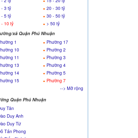
 - 2 tỷ
15 - 20 tỷ
 - 3 tỷ
20 - 30 tỷ
 - 5 tỷ
30 - 50 tỷ
 - 10 tỷ
> 50 tỷ
ường/xã Quận Phú Nhuận
hường 1
Phường 17
hường 10
Phường 2
hường 11
Phường 3
hường 13
Phường 4
hường 14
Phường 5
hường 15
Phường 7
--> Mở rộng
ờng Quận Phú Nhuận
uy Tân
ào Duy Anh
ào Duy Từ
ỗ Tấn Phong