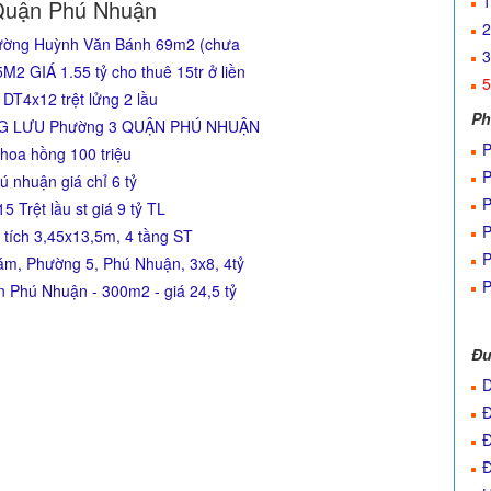
1
Quận Phú Nhuận
2
đường Huỳnh Văn Bánh 69m2 (chưa
3
GIÁ 1.55 tỷ cho thuê 15tr ở liền
5
T4x12 trệt lửng 2 lầu
Ph
NG LƯU Phường 3 QUẬN PHÚ NHUẬN
P
 hoa hồng 100 triệu
P
 nhuận giá chỉ 6 tỷ
P
Trệt lầu st giá 9 tỷ TL
P
 tích 3,45x13,5m, 4 tầng ST
P
m, Phường 5, Phú Nhuận, 3x8, 4tỷ
P
Phú Nhuận - 300m2 - giá 24,5 tỷ
Đư
D
Đ
Đ
Đ