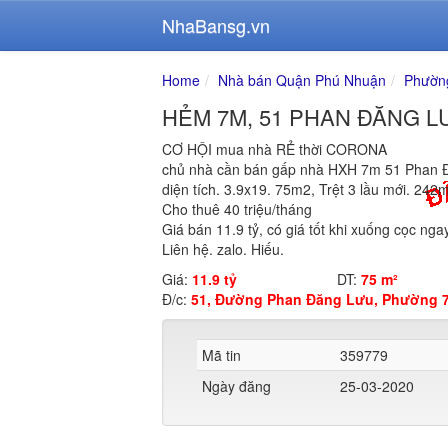
NhaBansg.vn
Home
Nhà bán Quận Phú Nhuận
Phườn
HẺM 7M, 51 PHAN ĐĂNG LƯU
CƠ HỘI mua nhà RẺ thời CORONA
chủ nhà cần bán gấp nhà HXH 7m 51 Phan 
diện tích. 3.9x19. 75m2, Trệt 3 lầu mới. 242
Cho thuê 40 triệu/tháng
Giá bán 11.9 tỷ, có giá tốt khi xuống cọc nga
Liên hệ. zalo. Hiếu.
Giá:
11.9 tỷ
DT:
75 m²
Đ/c:
51, Đường Phan Đăng Lưu, Phường 7
Mã tin
359779
Ngày đăng
25-03-2020