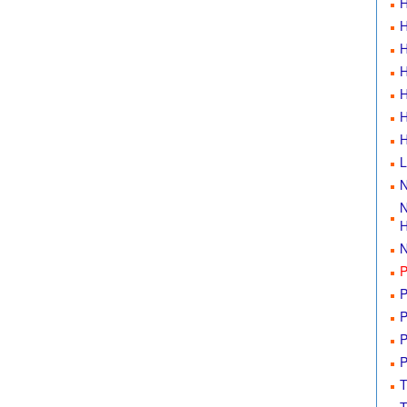
H
H
H
H
H
H
L
N
N
H
N
P
P
P
P
P
T