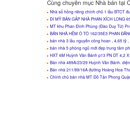
Cùng chuyên mục Nhà bán tại 
Nhà sổ hồng riêng chính chủ 1 lầu BTCT 
ĐI MỸ BÁN GẤP NHÀ PHAN XÍCH LONG 65M2 
MT khu Phan Đình Phùng (Đào Duy Từ) Pn D
BÁN NHÀ HẺM Ô TÔ 162/35E3 PHAN ĐĂ
bán nhà 3 lầu nguyễn công hoan , 4,65 tỷ ,
bán nhà 5 phòng ngủ mới đẹp trung tâm phú
HXT 6M Huỳnh Văn Bánh p13 PN DT 4,2 X15 
Bán nhà 489A/23/29 Huỳnh Văn Bánh. diện
Bán nhà 211/89/16A đường Hoàng Hoa Thá
Chính chủ bán nhà MT Đỗ Tấn Phong Quận 