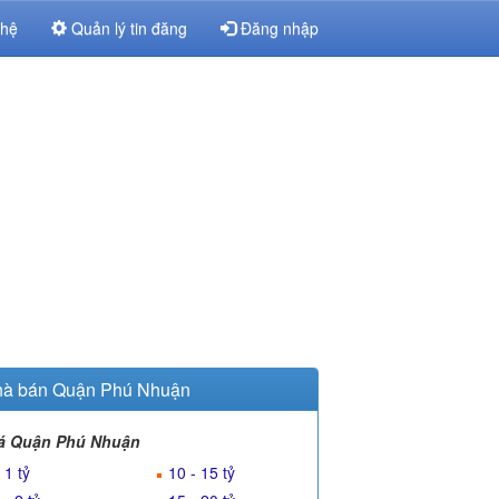
 hệ
Quản lý tin đăng
Đăng nhập
à bán Quận Phú Nhuận
á Quận Phú Nhuận
 1 tỷ
10 - 15 tỷ