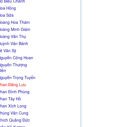
ồ Biểu Chánh
oa Hồng
oa Sữa
Hoàng Hoa Thám
oàng Minh Giám
oàng Văn Thụ
uỳnh Văn Bánh
ê Văn Sỹ
guyễn Công Hoan
guyễn Thượng
iền
guyễn Trọng Tuyển
han Đăng Lưu
han Đình Phùng
han Tây Hồ
han Xích Long
hùng Văn Cung
hích Quảng Đức