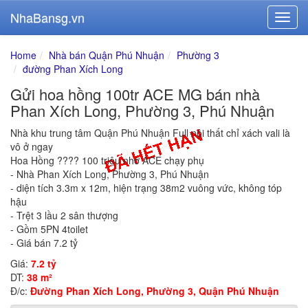
NhaBansg.vn
Home
Nhà bán Quận Phú Nhuận
Phường 3
đường Phan Xích Long
Gửi hoa hồng 100tr ACE MG bán nhà
Phan Xích Long, Phường 3, Phú Nhuận
Nhà khu trung tâm Quận Phú Nhuận Full nội thất chỉ xách vali là
vô ở ngay
Hoa Hồng ???? 100 triệu nhờ ACE chạy phụ
- Nhà Phan Xích Long, Phường 3, Phú Nhuận
- diện tích 3.3m x 12m, hiện trạng 38m2 vuông vức, không tóp
hậu
- Trệt 3 lầu 2 sân thượng
- Gồm 5PN 4toilet
- Giá bán 7.2 tỷ
Giá:
7.2 tỷ
DT:
38 m²
Đ/c:
Đường Phan Xích Long, Phường 3, Quận Phú Nhuận