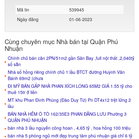
Mã tin
539945
Ngày đăng
01-06-2023
Cùng chuyên mục Nhà bán tại Quận Phú
Nhuận
Chính chủ bán căn 2PN/51m2 gần Sân Bay ,full nội thất ,2,040tỷ
sổ sẳn
Nhà sổ hồng riêng chính chủ 1 lầu BTCT đường Huỳnh Văn
Bánh 69m2 (chưa
ĐI MỸ BÁN GẤP NHÀ PHAN XÍCH LONG 65M2 GIÁ 1.55 tỷ cho
thuê 15tr ở liền
MT khu Phan Đình Phùng (Đào Duy Từ) Pn DT4x12 trệt lửng 2
lầu
BÁN NHÀ HẺM Ô TÔ 162/35E3 PHAN ĐĂNG LƯU Phường 3
QUẬN PHÚ NHUẬN
bán nhà 3 lầu nguyễn công hoan , 4,65 tỷ , hoa hồng 100 triệu
bán nhà 5 phòng ngủ mới đẹp trung tâm phú nhuận giá chỉ 6 tỷ