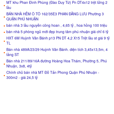
MT khu Phan Đình Phùng (Đào Duy Từ) Pn DT4x12 trệt lửng 2
lầu
BÁN NHÀ HẺM Ô TÔ 162/35E3 PHAN ĐĂNG LƯU Phường 3
QUẬN PHÚ NHUẬN
bán nhà 3 lầu nguyễn công hoan , 4,65 tỷ , hoa hồng 100 triệu
bán nhà 5 phòng ngủ mới đẹp trung tâm phú nhuận giá chỉ 6 tỷ
HXT 6M Huỳnh Văn Bánh p13 PN DT 4,2 X15 Trệt lầu st giá 9 tỷ
TL
Bán nhà 489A/23/29 Huỳnh Văn Bánh. diện tích 3,45x13,5m, 4
tầng ST
Bán nhà 211/89/16A đường Hoàng Hoa Thám, Phường 5, Phú
Nhuận, 3x8, 4tỷ
Chính chủ bán nhà MT Đỗ Tấn Phong Quận Phú Nhuận -
300m2 - giá 24,5 tỷ