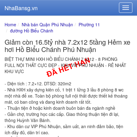
NhaBansg.vn
Home
Nhà bán Quận Phú Nhuận
Phường 11
đường Hồ Biểu Chánh
Giảm còn 16.5tỷ nhà 7.2x12 5tầng Hẻm xe
hơi Hồ Biểu Chánh Phú Nhuận
BIỆT THỰ MINI HXH HỒ BIỂU CHÁNH 7.2x12 - 8 PHÒNG
FULL NỘI THẤT CỰC ĐẸP - KHU VIP PHÚ NHUẬN - RẺ NHẤT
KHU VỰC
- Diện tích : 7.2×12. DTSD: 320m2
- Nhà HXH xây dựng kiên cố, 1 trệt 1 lửng 3 lầu 8 phòng 8 wc
một nhà để xe. Toàn bộ phòng full nội thất được thiết kế thoáng
mát, có ban công và đang kinh doanh rất tốt.
- Thuận tiện ở hoặc kinh doanh buôn bán đa ngành nghề
- Gần chợ, trường học các cấp. Giao thông thuận tiện đi lại,
thông Huỳnh Văn Bánh.
- Khu dân cư VIP Phú Nhuận, sầm uất, an ninh đảm bảo, tiện
ích đầy đủ, dân trí cao.