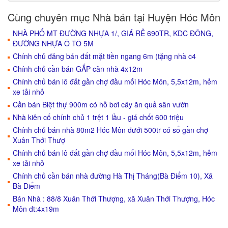
Cùng chuyên mục Nhà bán tại Huyện Hóc Môn
NHÀ PHỐ MT ĐƯỜNG NHỰA 1/, GIÁ RẺ 690TR, KDC ĐÔNG,
ĐƯỜNG NHỰA Ô TÔ 5M
Chính chủ đăng bán đất mặt tiền ngang 6m (tặng nhà c4
Chính chủ cần bán GẤP căn nhà 4x12m
Chính chủ bán lô đất gần chợ đầu mối Hóc Môn, 5,5x12m, hẻm
xe tải nhỏ
Cần bán Biệt thự 900m có hồ bơi cây ăn quả sân vườn
Nhà kiên cố chính chủ 1 trệt 1 lầu - giá chốt 600 triệu
Chính chủ bán nhà 80m2 Hóc Môn dưới 500tr có sổ gần chợ
Xuân Thới Thượ
Chính chủ bán lô đất gần chợ đầu mối Hóc Môn, 5,5x12m, hẻm
xe tải nhỏ
Chính chủ cần bán nhà đường Hà Thị Tháng(Bà Điểm 10), Xã
Bà Điểm
Bán Nhà : 88/8 Xuân Thới Thượng, xã Xuân Thới Thượng, Hóc
Môn dt:4x19m