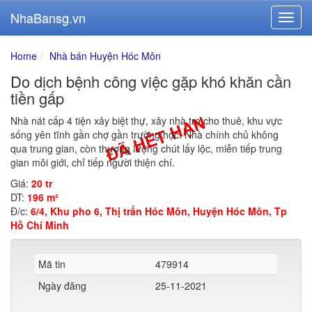
NhaBansg.vn
Home
Nhà bán Huyện Hóc Môn
Do dịch bệnh công việc gặp khó khăn cần
tiền gấp
Nhà nát cấp 4 tiện xây biệt thự, xây nhà trọ cho thuê, khu vực
sống yên tĩnh gần chợ gần trường học. Nhà chính chủ không
qua trung gian, còn thương lượng chút lấy lộc, miễn tiếp trung
gian môi giới, chỉ tiếp người thiện chí.
Giá:
20 tr
DT:
196 m²
Đ/c:
6/4, Khu pho 6, Thị trấn Hóc Môn, Huyện Hóc Môn, Tp
Hồ Chí Minh
Mã tin
479914
Ngày đăng
25-11-2021