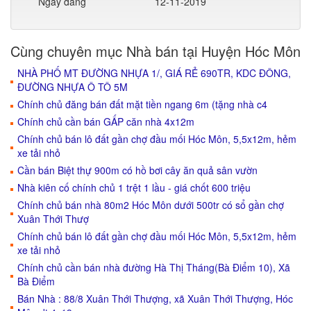
Ngày đăng
12-11-2019
Cùng chuyên mục Nhà bán tại Huyện Hóc Môn
NHÀ PHỐ MT ĐƯỜNG NHỰA 1/, GIÁ RẺ 690TR, KDC ĐÔNG,
ĐƯỜNG NHỰA Ô TÔ 5M
Chính chủ đăng bán đất mặt tiền ngang 6m (tặng nhà c4
Chính chủ cần bán GẤP căn nhà 4x12m
Chính chủ bán lô đất gần chợ đầu mối Hóc Môn, 5,5x12m, hẻm
xe tải nhỏ
Cần bán Biệt thự 900m có hồ bơi cây ăn quả sân vườn
Nhà kiên cố chính chủ 1 trệt 1 lầu - giá chốt 600 triệu
Chính chủ bán nhà 80m2 Hóc Môn dưới 500tr có sổ gần chợ
Xuân Thới Thượ
Chính chủ bán lô đất gần chợ đầu mối Hóc Môn, 5,5x12m, hẻm
xe tải nhỏ
Chính chủ cần bán nhà đường Hà Thị Tháng(Bà Điểm 10), Xã
Bà Điểm
Bán Nhà : 88/8 Xuân Thới Thượng, xã Xuân Thới Thượng, Hóc