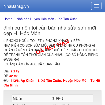
NhaBansg.vn
Home
Nhà bán Huyện Hóc Môn
Xã Tân Xuân
định cư nên tôi cần bán nhà sửa sơn mới
đẹp H. Hóc Môn
2 PHÒNG NGỦ 2 TOILET 1 PHÒNG KHÁCH 1 BẾP
NHÀ KIÊN CỐ SƠN SỬA MỚI ĐẸP VÌ ĐI ĐỊNH CƯ KHÔNG AI
QUẢN LÝ NÊN CẦN BÁN CHÍNH CHỦ TIẾP KHÁCH THIỆN CHÍ
ĐỂ TRÁNH TỐN THỜI GIAN CỦA NHAU (CÓ SỔ HỒNG RIÊNG
ĐANG RA)
(QUÂN) CẢM ƠN ACE ĐÃ QUAN TÂM
Giá:
2.2 tỷ
DT:
42 m²
Đ/c:
112/6, Ấp Chánh 1, Xã Tân Xuân, Huyện Hóc Môn, Tp Hồ
Chí Minh
Mã tin
319942