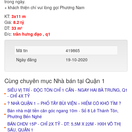
trong ngày.
+ khách thiện chí vui lòng gọi Phương Nam
KT:
3x11 m
Giá:
8.2 tỷ
DT:
33 m²
Đ/c:
trần hưng đạo , q1
Mã tin
419865
Ngày đăng
19-10-2020
Cùng chuyên mục Nhà bán tại Quận 1
SIÊU VỊ TRÍ - ĐỘC TÔN CHỈ 1 CĂN - NGAY HAI BÀ TRƯNG, Q1
- CHỈ 4X TỶ
? NHÀ QUẬN 1 – PHỐ TÂY BÙI VIỆN – HIẾM CÓ KHÓ TÌM ?
Bán nhà mặt tiền căn góc ngang 10m - Số 8 Lê Thánh Tôn,
Phường Bến Nghé
BÁN CHDV 15P - CHỈ 2X TỶ - DT: 5,5M X 22M - HXH VÕ THỊ
SÁU, QUẬN 1