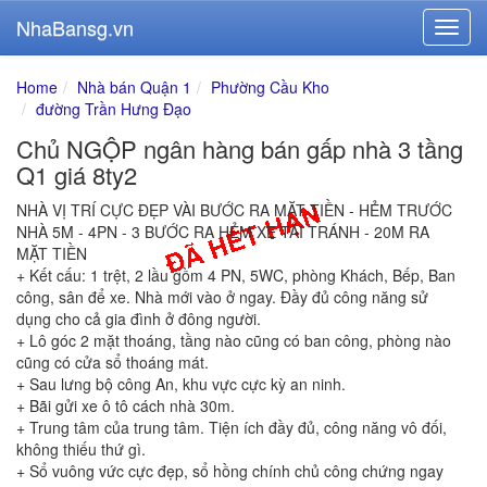
NhaBansg.vn
Home
Nhà bán Quận 1
Phường Cầu Kho
đường Trần Hưng Đạo
Chủ NGỘP ngân hàng bán gấp nhà 3 tầng
Q1 giá 8ty2
NHÀ VỊ TRÍ CỰC ĐẸP VÀI BƯỚC RA MẶT TIỀN - HẺM TRƯỚC
NHÀ 5M - 4PN - 3 BƯỚC RA HẺM XE TẢI TRÁNH - 20M RA
MẶT TIỀN
+ Kết cấu: 1 trệt, 2 lầu gồm 4 PN, 5WC, phòng Khách, Bếp, Ban
công, sân để xe. Nhà mới vào ở ngay. Đầy đủ công năng sử
dụng cho cả gia đình ở đông người.
+ Lô góc 2 mặt thoáng, tầng nào cũng có ban công, phòng nào
cũng có cửa sổ thoáng mát.
+ Sau lưng bộ công An, khu vực cực kỳ an ninh.
+ Bãi gửi xe ô tô cách nhà 30m.
+ Trung tâm của trung tâm. Tiện ích đầy đủ, công năng vô đối,
không thiếu thứ gì.
+ Sổ vuông vức cực đẹp, sổ hồng chính chủ công chứng ngay