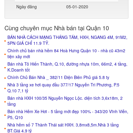
Ngày đăng
05-01-2020
Cùng chuyên mục Nhà bán tại Quận 10
BÁN NHÀ CÁCH MẠNG THÁNG TÁM, HXH, NGANG 4M, 91M2,
5PN GIÁ CHỈ 11.9 TỶ.
Chính chủ bán nhà hẻm 84 Hoà Hưng Quận 10 - nhà cũ 43m2
tiện xây mới
Bán nhà Tô Hiến Thành, Q.10, đường nhựa 10m, 66m2, 4 tầng,
K.Doanh tốt
Chính Chủ Bán Nhà _ 382/11 Điện Biên Phủ giá 5.8 ty
Nhà 3 tầng xe hơi quay đầu 377/17 Nguyễn Tri Phương, P.5
Q.10 7,1 tỷ
Bán nhà HXH 100/35 Nguyễn Ngọc Lộc. diện tích 3,6x18m, 2
tầng
Bán nhà Hẻm Xe Hơi - 5 tầng mới đẹp 100% - 343/20 Vĩnh Viễn,
P5, Q10
Nhà hẻm số 7 Thành Thái sát HXH. 3,8mx8,5m.Nhà 3 tầng
BT.Giá 4.9 tỷ