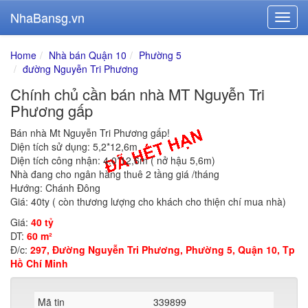
NhaBansg.vn
Home
Nhà bán Quận 10
Phường 5
đường Nguyễn Tri Phương
Chính chủ cần bán nhà MT Nguyễn Tri
Phương gấp
Bán nhà Mt Nguyễn Tri Phương gấp!
Diện tích sử dụng: 5,2*12,6m
Diện tích công nhận: 4.0*12,6m ( nở hậu 5,6m)
Nhà đang cho ngân hàng thuê 2 tầng giá /tháng
Hướng: Chánh Đông
Giá: 40ty ( còn thương lượng cho khách cho thiện chí mua nhà)
Giá:
40 tỷ
DT:
60 m²
Đ/c:
297, Đường Nguyễn Tri Phương, Phường 5, Quận 10, Tp
Hồ Chí Minh
Mã tin
339899