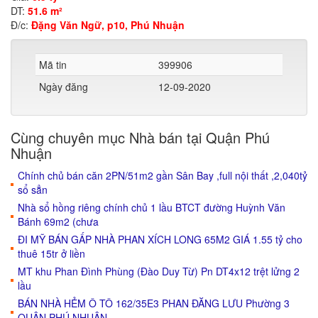
DT:
51.6 m²
Đ/c:
Đặng Văn Ngữ, p10, Phú Nhuận
Mã tin
399906
Ngày đăng
12-09-2020
Cùng chuyên mục Nhà bán tại Quận Phú
Nhuận
Chính chủ bán căn 2PN/51m2 gần Sân Bay ,full nội thất ,2,040tỷ
sổ sẳn
Nhà sổ hồng riêng chính chủ 1 lầu BTCT đường Huỳnh Văn
Bánh 69m2 (chưa
ĐI MỸ BÁN GẤP NHÀ PHAN XÍCH LONG 65M2 GIÁ 1.55 tỷ cho
thuê 15tr ở liền
MT khu Phan Đình Phùng (Đào Duy Từ) Pn DT4x12 trệt lửng 2
lầu
BÁN NHÀ HẺM Ô TÔ 162/35E3 PHAN ĐĂNG LƯU Phường 3
QUẬN PHÚ NHUẬN