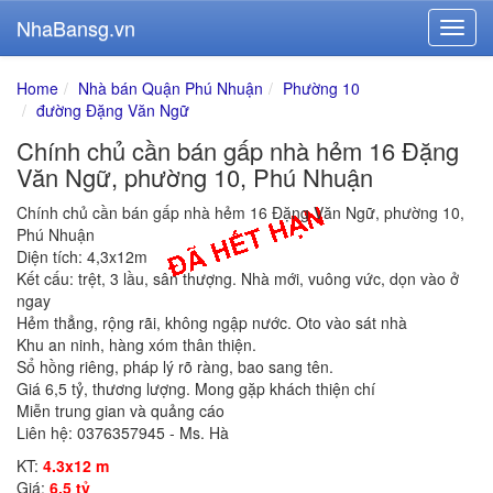
NhaBansg.vn
Home
Nhà bán Quận Phú Nhuận
Phường 10
đường Đặng Văn Ngữ
Chính chủ cần bán gấp nhà hẻm 16 Đặng
Văn Ngữ, phường 10, Phú Nhuận
Chính chủ cần bán gấp nhà hẻm 16 Đặng Văn Ngữ, phường 10,
Phú Nhuận
Diện tích: 4,3x12m
Kết cấu: trệt, 3 lầu, sân thượng. Nhà mới, vuông vức, dọn vào ở
ngay
Hẻm thẳng, rộng rãi, không ngập nước. Oto vào sát nhà
Khu an ninh, hàng xóm thân thiện.
Sổ hồng riêng, pháp lý rõ ràng, bao sang tên.
Giá 6,5 tỷ, thương lượng. Mong gặp khách thiện chí
Miễn trung gian và quảng cáo
Liên hệ: 0376357945 - Ms. Hà
KT:
4.3x12 m
Giá:
6.5 tỷ