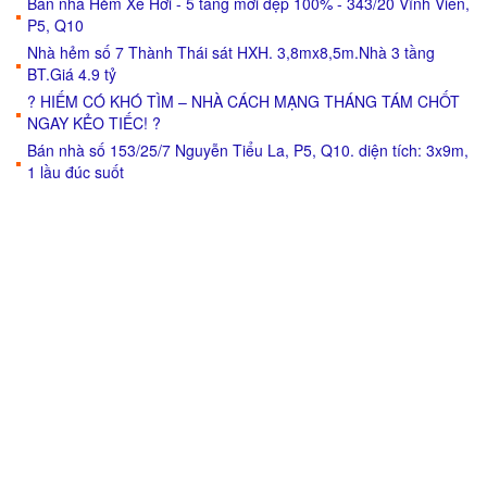
Bán nhà Hẻm Xe Hơi - 5 tầng mới đẹp 100% - 343/20 Vĩnh Viễn,
P5, Q10
Nhà hẻm số 7 Thành Thái sát HXH. 3,8mx8,5m.Nhà 3 tầng
BT.Giá 4.9 tỷ
? HIẾM CÓ KHÓ TÌM – NHÀ CÁCH MẠNG THÁNG TÁM CHỐT
NGAY KẺO TIẾC! ?
Bán nhà số 153/25/7 Nguyễn Tiểu La, P5, Q10. diện tích: 3x9m,
1 lầu đúc suốt