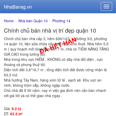
NhaBansg.vn
Home
Nhà bán Quận 10
Phường 14
Chính chủ bán nhà vị trí đẹp quận 10
Chính chủ bán nhà cấp 3, hẻm 606/147/ ... đường 3/2, phường
14 quận 10, tiện sửa chữa xây mới hoặc cho thuê. Nhà hẻm 5,5
m ( quy hoạch mở rộng hẻm lên 7 m, nhà có TIỀM NĂNG TĂNG
GIÁ CAO trong tương lai).
Nhà trong khu vực HIẾM , KHÔNG có dãy nhà đối diện , cực
thoáng và phong thuỷ tốt.
Diện tích đất 3,8*16,7 m , tổng diện tích đất được công nhận là
63,3 m2.
Nhà hướng Tây Nam, hàng xóm tử tế , sạch sẽ. Khu vực an
ninh, không trộm cắp, không ngập nước.
Chủ nhà đã ở 30 năm, nay vì việc gia đình nên cần bán nhanh
với giá tốt và có thể giao nhà ngay .
Giá:
9.2 tỷ
DT:
63.3 m²