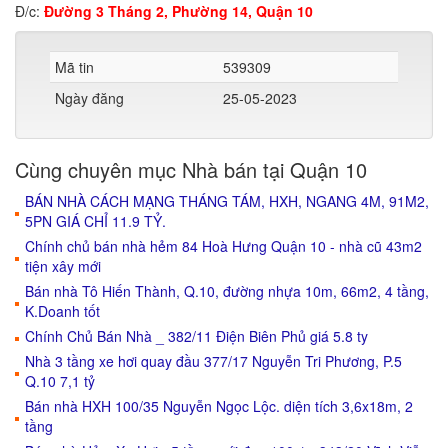
Đ/c:
Đường 3 Tháng 2, Phường 14, Quận 10
Mã tin
539309
Ngày đăng
25-05-2023
Cùng chuyên mục Nhà bán tại Quận 10
BÁN NHÀ CÁCH MẠNG THÁNG TÁM, HXH, NGANG 4M, 91M2,
5PN GIÁ CHỈ 11.9 TỶ.
Chính chủ bán nhà hẻm 84 Hoà Hưng Quận 10 - nhà cũ 43m2
tiện xây mới
Bán nhà Tô Hiến Thành, Q.10, đường nhựa 10m, 66m2, 4 tầng,
K.Doanh tốt
Chính Chủ Bán Nhà _ 382/11 Điện Biên Phủ giá 5.8 ty
Nhà 3 tầng xe hơi quay đầu 377/17 Nguyễn Tri Phương, P.5
Q.10 7,1 tỷ
Bán nhà HXH 100/35 Nguyễn Ngọc Lộc. diện tích 3,6x18m, 2
tầng