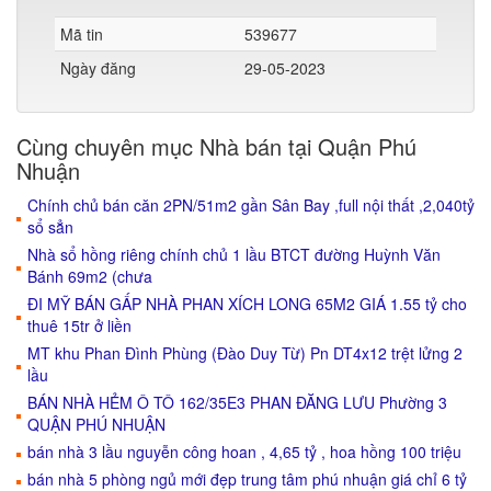
Mã tin
539677
Ngày đăng
29-05-2023
Cùng chuyên mục Nhà bán tại Quận Phú
Nhuận
Chính chủ bán căn 2PN/51m2 gần Sân Bay ,full nội thất ,2,040tỷ
sổ sẳn
Nhà sổ hồng riêng chính chủ 1 lầu BTCT đường Huỳnh Văn
Bánh 69m2 (chưa
ĐI MỸ BÁN GẤP NHÀ PHAN XÍCH LONG 65M2 GIÁ 1.55 tỷ cho
thuê 15tr ở liền
MT khu Phan Đình Phùng (Đào Duy Từ) Pn DT4x12 trệt lửng 2
lầu
BÁN NHÀ HẺM Ô TÔ 162/35E3 PHAN ĐĂNG LƯU Phường 3
QUẬN PHÚ NHUẬN
bán nhà 3 lầu nguyễn công hoan , 4,65 tỷ , hoa hồng 100 triệu
bán nhà 5 phòng ngủ mới đẹp trung tâm phú nhuận giá chỉ 6 tỷ