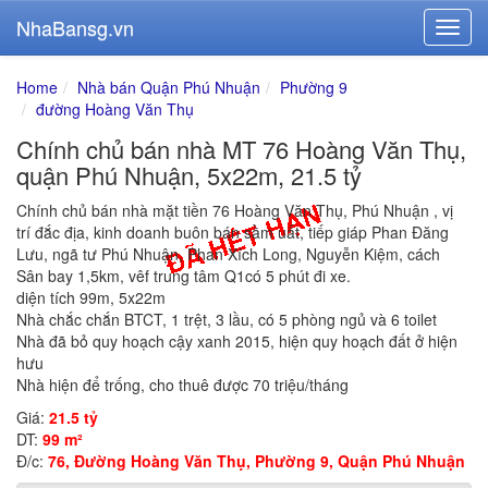
NhaBansg.vn
Home
Nhà bán Quận Phú Nhuận
Phường 9
đường Hoàng Văn Thụ
Chính chủ bán nhà MT 76 Hoàng Văn Thụ,
quận Phú Nhuận, 5x22m, 21.5 tỷ
Chính chủ bán nhà mặt tiền 76 Hoàng Văn Thụ, Phú Nhuận , vị
trí đắc địa, kinh doanh buôn bán sầm uất, tiếp giáp Phan Đăng
Lưu, ngã tư Phú Nhuận, Phan Xích Long, Nguyễn Kiệm, cách
Sân bay 1,5km, vêf trung tâm Q1có 5 phút đi xe.
diện tích 99m, 5x22m
Nhà chắc chắn BTCT, 1 trệt, 3 lầu, có 5 phòng ngủ và 6 toilet
Nhà đã bỏ quy hoạch cậy xanh 2015, hiện quy hoạch đất ở hiện
hưu
Nhà hiện để trống, cho thuê được 70 triệu/tháng
Giá:
21.5 tỷ
DT:
99 m²
Đ/c:
76, Đường Hoàng Văn Thụ, Phường 9, Quận Phú Nhuận