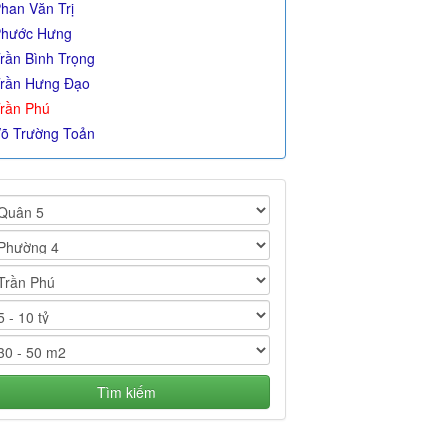
han Văn Trị
hước Hưng
rần Bình Trọng
rần Hưng Đạo
rần Phú
õ Trường Toản
Tìm kiếm