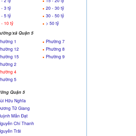
 - 2 tỷ
15 - 20 tỷ
 - 3 tỷ
20 - 30 tỷ
 - 5 tỷ
30 - 50 tỷ
 - 10 tỷ
> 50 tỷ
ường/xã Quận 5
hường 1
Phường 7
hường 12
Phường 8
hường 15
Phường 9
hường 2
hường 4
hường 5
ờng Quận 5
ùi Hữu Nghĩa
ương Tử Giang
uỳnh Mẫn Đạt
guyễn Chí Thanh
guyễn Trãi