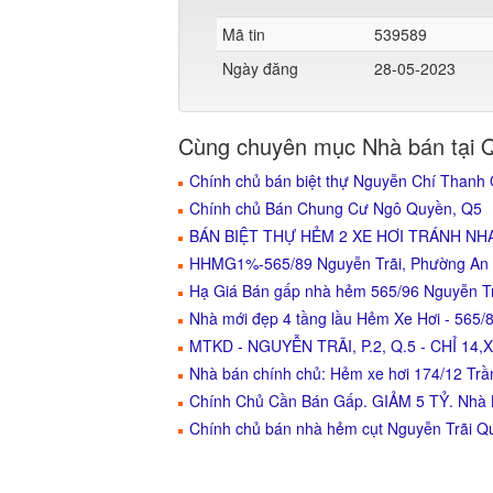
Mã tin
539589
Ngày đăng
28-05-2023
Cùng chuyên mục Nhà bán tại 
Chính chủ bán biệt thự Nguyễn Chí Thanh 
Chính chủ Bán Chung Cư Ngô Quyền, Q5
BÁN BIỆT THỰ HẺM 2 XE HƠI TRÁNH NHA
HHMG1%-565/89 Nguyễn Trãi, Phường An Đô
Hạ Giá Bán gấp nhà hẻm 565/96 Nguyễn Tr
Nhà mới đẹp 4 tầng lầu Hẻm Xe Hơi - 565/
MTKD - NGUYỄN TRÃI, P.2, Q.5 - CHỈ 14,
Nhà bán chính chủ: Hẻm xe hơi 174/12 Tr
Chính Chủ Cần Bán Gấp. GIẢM 5 TỶ. Nhà 
Chính chủ bán nhà hẻm cụt Nguyễn Trãi Qu