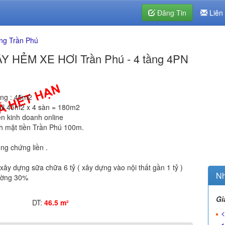
Đăng Tin
Liên
ng Trần Phú
 HẺM XE HƠI Trần Phú - 4 tầng 4PN
ựng : 45m2
full 45m2 x 4 sàn = 180m2
iện kinh doanh online
 mặt tiền Trần Phú 100m.
ng chứng liền .
xây dựng sữa chữa 6 tỷ ( xây dựng vào nội thất gần 1 tỷ )
Nh
rường 30%
Gi
DT:
46.5 m²
<