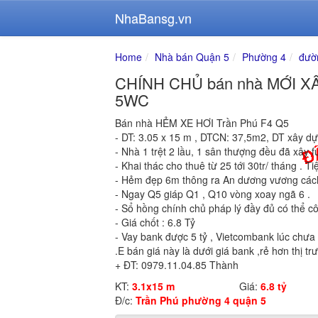
NhaBansg.vn
Home
Nhà bán Quận 5
Phường 4
đườ
CHÍNH CHỦ bán nhà MỚI XÂY
5WC
Bán nhà HẺM XE HƠI Trần Phú F4 Q5
- DT: 3.05 x 15 m , DTCN: 37,5m2, DT xây d
- Nhà 1 trệt 2 lầu, 1 sân thượng đều đã xây 
- Khai thác cho thuê từ 25 tới 30tr/ tháng . T
- Hẻm đẹp 6m thông ra An dương vương cách
- Ngay Q5 giáp Q1 , Q10 vòng xoay ngã 6 .
- Sổ hồng chính chủ pháp lý đầy đủ có thể cô
- Giá chốt : 6.8 Tỷ
- Vay bank được 5 tỷ , Vietcombank lúc chưa 
.E bán giá này là dưới giá bank ,rẻ hơn thị t
+ ĐT: 0979.11.04.85 Thành
KT:
3.1x15 m
Giá:
6.8 tỷ
Đ/c:
Trần Phú phường 4 quận 5