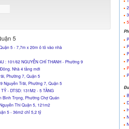
1
2
3
5
Ph
Quận 5
P
P
Quận 5 - 7,7m x 20m ô tô vào nhà
P
P
U : 101/62 NGUYỄN CHÍ THANH - Phường 9
P
ng. Nhà 4 tầng mới
P
ãi, Phường 7, Quận 5
89 Nguyễn Trãi, Phường 7, Quận 5
Đư
X TỶ - DTSD: 131M2 - 5 TẦNG
B
ần Bình Trọng, Phường Chợ Quán
D
Nguyễn Thi Quận 5, 121m2
H
ận 5 - 36m2 chỉ 5,2 tỷ
N
N