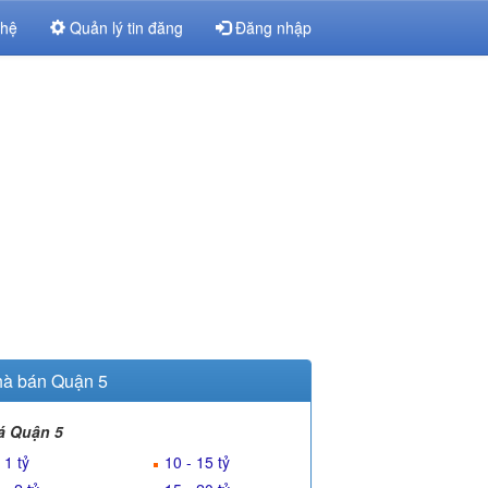
 hệ
Quản lý tin đăng
Đăng nhập
à bán Quận 5
á Quận 5
 1 tỷ
10 - 15 tỷ