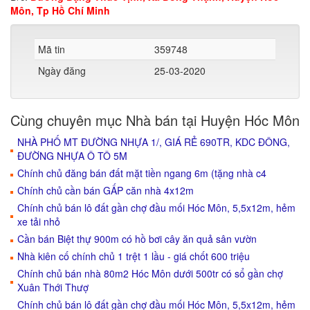
Môn, Tp Hồ Chí Minh
Mã tin
359748
Ngày đăng
25-03-2020
Cùng chuyên mục Nhà bán tại Huyện Hóc Môn
NHÀ PHỐ MT ĐƯỜNG NHỰA 1/, GIÁ RẺ 690TR, KDC ĐÔNG,
ĐƯỜNG NHỰA Ô TÔ 5M
Chính chủ đăng bán đất mặt tiền ngang 6m (tặng nhà c4
Chính chủ cần bán GẤP căn nhà 4x12m
Chính chủ bán lô đất gần chợ đầu mối Hóc Môn, 5,5x12m, hẻm
xe tải nhỏ
Cần bán Biệt thự 900m có hồ bơi cây ăn quả sân vườn
Nhà kiên cố chính chủ 1 trệt 1 lầu - giá chốt 600 triệu
Chính chủ bán nhà 80m2 Hóc Môn dưới 500tr có sổ gần chợ
Xuân Thới Thượ
Chính chủ bán lô đất gần chợ đầu mối Hóc Môn, 5,5x12m, hẻm