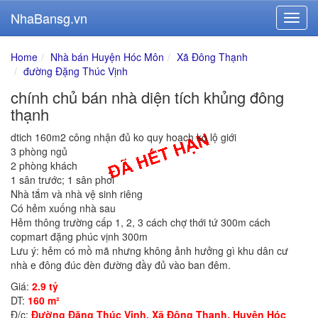
NhaBansg.vn
Home
Nhà bán Huyện Hóc Môn
Xã Đông Thạnh
đường Đặng Thúc Vịnh
chính chủ bán nhà diện tích khủng đông
thạnh
dtich 160m2 công nhận đủ ko quy hoạch ko lộ giới
3 phòng ngủ
2 phòng khách
1 sân trước; 1 sân phơi
Nhà tắm và nhà vệ sinh riêng
Có hẻm xuống nhà sau
Hẻm thông trường cấp 1, 2, 3 cách chợ thới tứ 300m cách
copmart đặng phúc vịnh 300m
Lưu ý: hẻm có mồ mã nhưng không ảnh hưởng gì khu dân cư
nhà e đông đúc đèn đường đầy đủ vào ban đêm.
Giá:
2.9 tỷ
DT:
160 m²
Đ/c:
Đường Đặng Thúc Vịnh, Xã Đông Thạnh, Huyện Hóc