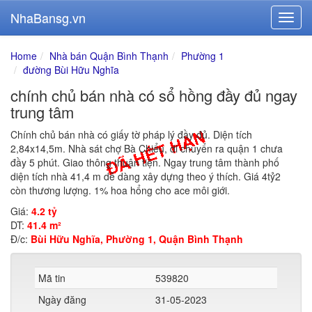
NhaBansg.vn
Home
Nhà bán Quận Bình Thạnh
Phường 1
đường Bùi Hữu Nghĩa
chính chủ bán nhà có sổ hồng đầy đủ ngay
trung tâm
Chính chủ bán nhà có giấy tờ pháp lý đầy đủ. Diện tích
2,84x14,5m. Nhà sát chợ Bà Chiểu, di chuyển ra quận 1 chưa
đầy 5 phút. Giao thông thuận tiện. Ngay trung tâm thành phố
diện tích nhà 41,4 m dễ dàng xây dựng theo ý thích. Giá 4tỷ2
còn thương lượng. 1% hoa hổng cho ace môi giới.
Giá:
4.2 tỷ
DT:
41.4 m²
Đ/c:
Bùi Hữu Nghĩa, Phường 1, Quận Bình Thạnh
Mã tin
539820
Ngày đăng
31-05-2023