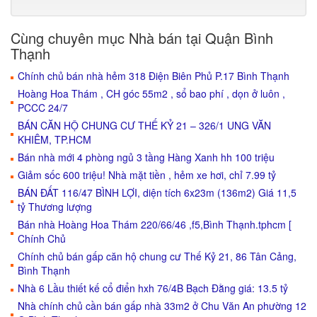
Cùng chuyên mục Nhà bán tại Quận Bình
Thạnh
Chính chủ bán nhà hẻm 318 Điện Biên Phủ P.17 Bình Thạnh
Hoàng Hoa Thám , CH góc 55m2 , sổ bao phí , dọn ở luôn ,
PCCC 24/7
BÁN CĂN HỘ CHUNG CƯ THẾ KỶ 21 – 326/1 UNG VĂN
KHIÊM, TP.HCM
Bán nhà mới 4 phòng ngủ 3 tầng Hàng Xanh hh 100 triệu
Giảm sốc 600 triệu! Nhà mặt tiền , hẻm xe hơi, chỉ 7.99 tỷ
BÁN ĐẤT 116/47 BÌNH LỢI, diện tích 6x23m (136m2) Giá 11,5
tỷ Thương lượng
Bán nhà Hoàng Hoa Thám 220/66/46 ,f5,Bình Thạnh.tphcm [
Chính Chủ
Chính chủ bán gấp căn hộ chung cư Thế Kỷ 21, 86 Tân Cảng,
Bình Thạnh
Nhà 6 Lầu thiết kế cổ điển hxh 76/4B Bạch Đằng giá: 13.5 tỷ
Nhà chính chủ cần bán gấp nhà 33m2 ở Chu Văn An phường 12