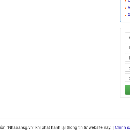
U
V
X
n "NhaBansg.vn" khi phát hành lại thông tin từ website này. |
Chính s