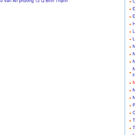
hu Văn An phường 12 Q Bình Thạnh
C
Đ
Đ
L
N
N
N
N
H
N
N
N
P
Q
T
T