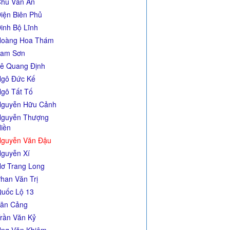
hu Văn An
iện Biên Phủ
inh Bộ Lĩnh
Hoàng Hoa Thám
Lam Sơn
ê Quang Định
gô Đức Kế
gô Tất Tố
guyễn Hữu Cảnh
guyễn Thượng
iền
guyễn Văn Đậu
guyễn Xí
ơ Trang Long
han Văn Trị
uốc Lộ 13
ân Cảng
rần Văn Kỷ