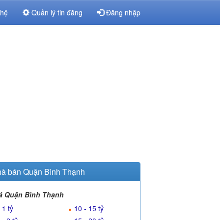
 hệ
Quản lý tin đăng
Đăng nhập
à bán Quận Bình Thạnh
á Quận Bình Thạnh
 1 tỷ
10 - 15 tỷ