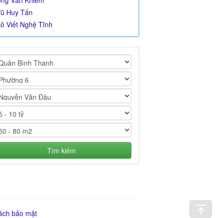
ng Văn Khiêm
ũ Huy Tấn
ô Viết Nghệ Tĩnh
Tìm kiếm
ách bảo mật