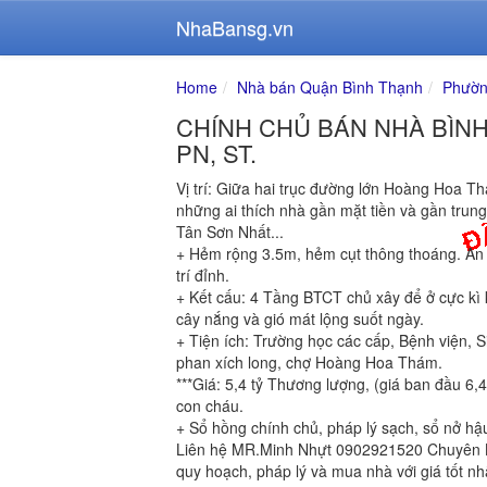
NhaBansg.vn
Home
Nhà bán Quận Bình Thạnh
Phườn
CHÍNH CHỦ BÁN NHÀ BÌNH 
PN, ST.
Vị trí: Giữa hai trục đường lớn Hoàng Hoa T
những ai thích nhà gần mặt tiền và gần tru
Tân Sơn Nhất...
+ Hẻm rộng 3.5m, hẻm cụt thông thoáng. An 
trí đỉnh.
+ Kết cấu: 4 Tầng BTCT chủ xây để ở cực kì 
cây nắng và gió mát lộng suốt ngày.
+ Tiện ích: Trường học các cấp, Bệnh viện, S
phan xích long, chợ Hoàng Hoa Thám.
***Giá: 5,4 tỷ Thương lượng, (giá ban đầu 6,4
con cháu.
+ Sổ hồng chính chủ, pháp lý sạch, sổ nở hậ
Liên hệ MR.Minh Nhựt 0902921520 Chuyên B
quy hoạch, pháp lý và mua nhà với giá tốt nh