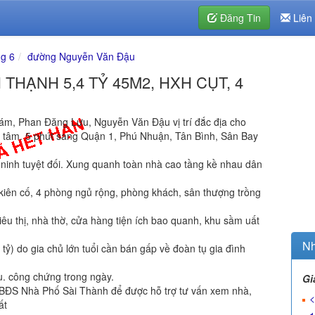
Đăng Tin
Liên
g 6
đường Nguyễn Văn Đậu
THẠNH 5,4 TỶ 45M2, HXH CỤT, 4
hám, Phan Đăng Lưu, Nguyễn Văn Đậu vị trí đắc địa cho
ng tâm. 5 phút sang Quận 1, Phú Nhuận, Tân Bình, Sân Bay
ninh tuyệt đối. Xung quanh toàn nhà cao tầng kề nhau dân
kiên cố, 4 phòng ngủ rộng, phòng khách, sân thượng trồng
iêu thị, nhà thờ, cửa hàng tiện ích bao quanh, khu sầm uất
Nh
 tỷ) do gia chủ lớn tuổi cần bán gấp về đoàn tụ gia đình
u. công chứng trong ngày.
Gi
ĐS Nhà Phố Sài Thành để được hỗ trợ tư vấn xem nhà,
<
ất