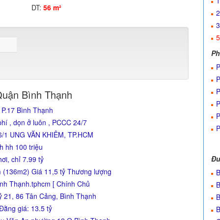
1
DT:
56 m²
2
3
5
Ph
P
P
P
Quận Bình Thạnh
P
 P.17 Bình Thạnh
P
í , dọn ở luôn , PCCC 24/7
P
6/1 UNG VĂN KHIÊM, TP.HCM
 hh 100 triệu
Đư
ơi, chỉ 7.99 tỷ
 (136m2) Giá 11,5 tỷ Thương lượng
B
nh Thạnh.tphcm [ Chính Chủ
B
ỷ 21, 86 Tân Cảng, Bình Thạnh
B
Đằng giá: 13.5 tỷ
B