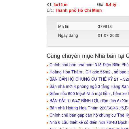
KT:
4x14 m
Giá:
5.4 tỷ
Đ/c:
Thành phố Hồ Chí Minh
Mã tin
379918
Ngày đăng
01-07-2020
Cùng chuyên mục Nhà bán tại 
Chính chủ bán nhà hẻm 318 Điện Biên Phủ
Hoàng Hoa Thám , CH góc 55m2 , sổ bao ph
BÁN CĂN HỘ CHUNG CƯ THẾ KỶ 21 – 32
Bán nhà mới 4 phòng ngủ 3 tầng Hàng Xanh
Giảm sốc 600 triệu! Nhà mặt tiền , hẻm xe h
BÁN ĐẤT 116/47 BÌNH LỢI, diện tích 6x23m
Bán nhà Hoàng Hoa Thám 220/66/46 ,f5,Bì
Chính chủ bán gấp căn hộ chung cư Thế K
Nhà 6 Lầu thiết kế cổ điển hxh 76/4B Bạch 