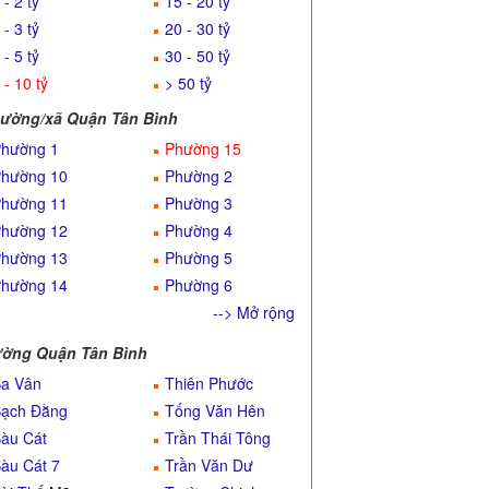
 - 2 tỷ
15 - 20 tỷ
 - 3 tỷ
20 - 30 tỷ
 - 5 tỷ
30 - 50 tỷ
 - 10 tỷ
> 50 tỷ
ường/xã Quận Tân Bình
hường 1
Phường 15
hường 10
Phường 2
hường 11
Phường 3
hường 12
Phường 4
hường 13
Phường 5
hường 14
Phường 6
--> Mở rộng
ờng Quận Tân Bình
a Vân
Thiên Phước
ạch Đằng
Tống Văn Hên
àu Cát
Trần Thái Tông
àu Cát 7
Trần Văn Dư