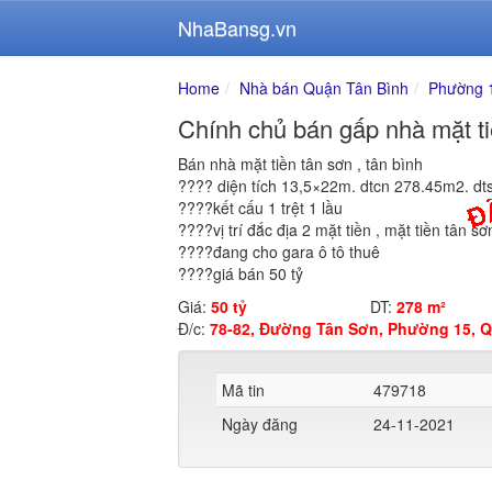
NhaBansg.vn
Home
Nhà bán Quận Tân Bình
Phường 
Chính chủ bán gấp nhà mặt t
Bán nhà mặt tiền tân sơn , tân bình
???? diện tích 13,5×22m. dtcn 278.45m2. d
????kết cấu 1 trệt 1 lầu
????vị trí đắc địa 2 mặt tiền , mặt tiền tân 
????đang cho gara ô tô thuê
????giá bán 50 tỷ
Giá:
50 tỷ
DT:
278 m²
Đ/c:
78-82, Đường Tân Sơn, Phường 15, Q
Mã tin
479718
Ngày đăng
24-11-2021