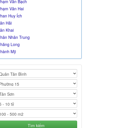
hạm Văn Bạch
hạm Văn Hai
han Huy Ích
ân Hải
ân Khai
hân Nhân Trung
hăng Long
hành Mỹ
Tìm kiếm