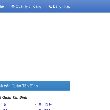
 hệ
Quản lý tin đăng
Đăng nhập
à bán Quận Tân Bình
á Quận Tân Bình
 1 tỷ
10 - 15 tỷ