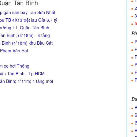
1
Quận Tân Bình
2
đẹp,gần sân bay Tân Sơn Nhất
3
 TB 4X13 trệt lầu Gía 6,7 tỷ
5
Phường 11, Quận Tân Bình
Ph
ân Bình; (4*18m) - 4 tầng
P
n Bình (4*18m) khu Bàu Cát
P
 Phạm Văn Hai
P
P
ẻm xe hơi Thông
P
uận Tân Bình - Tp.HCM
P
ân Bình; 4*11m; 4 tầng mới
Đư
B
B
B
B