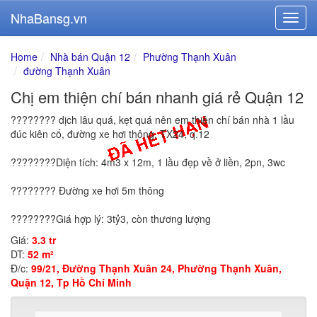
NhaBansg.vn
Home
Nhà bán Quận 12
Phường Thạnh Xuân
đường Thạnh Xuân
Chị em thiện chí bán nhanh giá rẻ Quận 12
???????? dịch lâu quá, kẹt quá nên em thiện chí bán nhà 1 lầu
đúc kiên cố, đường xe hơi thông, TX24, q.12
????????Diện tích: 4m3 x 12m, 1 lầu đẹp về ở liền, 2pn, 3wc
???????? Đường xe hơi 5m thông
????????Giá hợp lý: 3tỷ3, còn thương lượng
Giá:
3.3 tr
DT:
52 m²
Đ/c:
99/21, Đường Thạnh Xuân 24, Phường Thạnh Xuân,
Quận 12, Tp Hồ Chí Minh