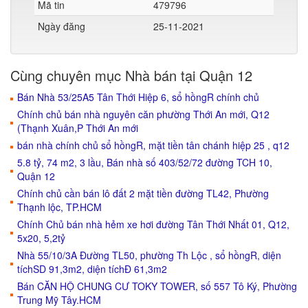
Mã tin
479796
Ngày đăng
25-11-2021
Cùng chuyên mục Nhà bán tại Quận 12
Bán Nhà 53/25A5 Tân Thới Hiệp 6, sổ hồngR chính chủ
Chính chủ bán nhà nguyên căn phường Thới An mới, Q12
(Thạnh Xuân,P Thới An mới
bán nhà chính chủ sổ hồngR, mặt tiền tân chánh hiệp 25 , q12
5.8 tỷ, 74 m2, 3 lầu, Bán nhà số 403/52/72 đường TCH 10,
Quận 12
Chính chủ cần bán lô đất 2 mặt tiền đường TL42, Phường
Thạnh lộc, TP.HCM
Chính Chủ bán nhà hẻm xe hơi đường Tân Thới Nhất 01, Q12,
5x20, 5,2tỷ
Nhà 55/10/3A Đường TL50, phường Th Lộc , sổ hồngR, diện
tíchSD 91,3m2, diện tíchĐ 61,3m2
Bán CĂN HỘ CHUNG CƯ TOKY TOWER, số 557 Tô Ký, Phường
Trung Mỹ Tây.HCM