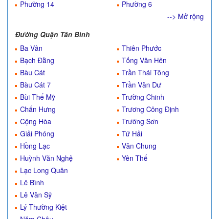
Phường 14
Phường 6
--> Mở rộng
Đường Quận Tân Bình
Ba Vân
Thiên Phước
Bạch Đằng
Tống Văn Hên
Bàu Cát
Trần Thái Tông
Bàu Cát 7
Trần Văn Dư
Bùi Thế Mỹ
Trường Chinh
Chấn Hưng
Trương Công Định
Cộng Hòa
Trường Sơn
Giải Phóng
Tứ Hải
Hồng Lạc
Văn Chung
Huỳnh Văn Nghệ
Yên Thế
Lạc Long Quân
Lê Bình
Lê Văn Sỹ
Lý Thường Kiệt