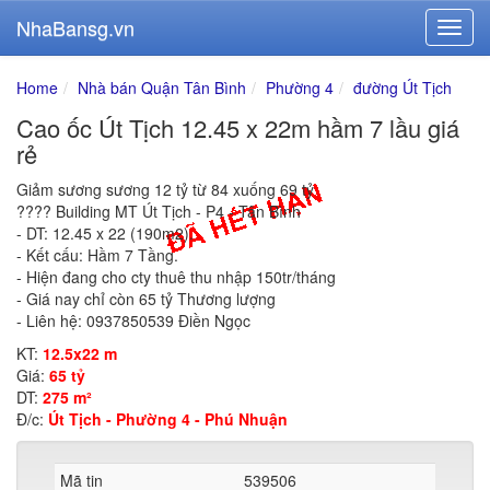
NhaBansg.vn
Home
Nhà bán Quận Tân Bình
Phường 4
đường Út Tịch
Cao ốc Út Tịch 12.45 x 22m hầm 7 lầu giá
rẻ
Giảm sương sương 12 tỷ từ 84 xuống 69 tỷ
???? Building MT Út Tịch - P4 - Tân Bình
- DT: 12.45 x 22 (190m2).
- Kết cấu: Hầm 7 Tầng.
- Hiện đang cho cty thuê thu nhập 150tr/tháng
- Giá nay chỉ còn 65 tỷ Thương lượng
- Liên hệ: 0937850539 Điền Ngọc
KT:
12.5x22 m
Giá:
65 tỷ
DT:
275 m²
Đ/c:
Út Tịch - Phường 4 - Phú Nhuận
Mã tin
539506