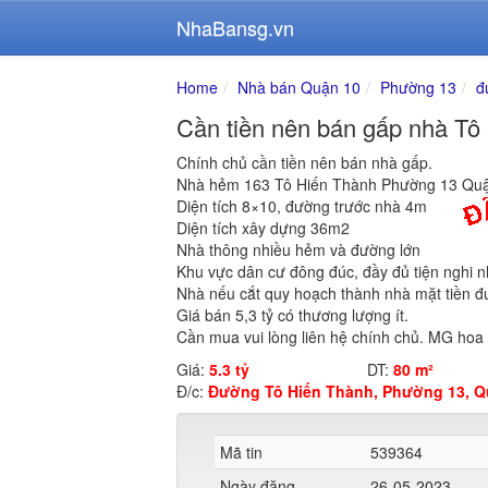
NhaBansg.vn
Home
Nhà bán Quận 10
Phường 13
đ
Cần tiền nên bán gấp nhà T
Chính chủ cần tiền nên bán nhà gấp.
Nhà hẻm 163 Tô Hiến Thành Phường 13 Quậ
Diện tích 8×10, đường trước nhà 4m
Diện tích xây dựng 36m2
Nhà thông nhiều hẻm và đường lớn
Khu vực dân cư đông đúc, đầy đủ tiện nghi nh
Nhà nếu cắt quy hoạch thành nhà mặt tiền 
Giá bán 5,3 tỷ có thương lượng ít.
Cần mua vui lòng liên hệ chính chủ. MG hoa 
Giá:
5.3 tỷ
DT:
80 m²
Đ/c:
Đường Tô Hiến Thành, Phường 13, Q
Mã tin
539364
Ngày đăng
26-05-2023