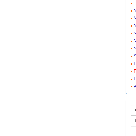
L
N
N
N
N
N
S
T
T
T
V