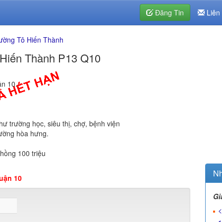
Đăng Tin
Liên
ường Tô Hiến Thành
ô Hiến Thành P13 Q10
n 10.
ư trường học, siêu thị, chợ, bệnh viện
đường hòa hưng.
hồng 100 triệu
Nh
uận 10
Gi
<