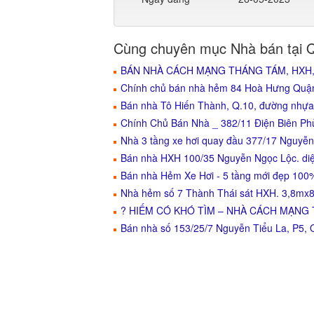
Cùng chuyên mục Nhà bán tại 
BÁN NHÀ CÁCH MẠNG THÁNG TÁM, HXH, N
Chính chủ bán nhà hẻm 84 Hoà Hưng Quận 
Bán nhà Tô Hiến Thành, Q.10, đường nhựa 
Chính Chủ Bán Nhà _ 382/11 Điện Biên Phủ 
Nhà 3 tầng xe hơi quay đầu 377/17 Nguyễn 
Bán nhà HXH 100/35 Nguyễn Ngọc Lộc. diệ
Bán nhà Hẻm Xe Hơi - 5 tầng mới đẹp 100%
Nhà hẻm số 7 Thành Thái sát HXH. 3,8mx8,
? HIẾM CÓ KHÓ TÌM – NHÀ CÁCH MẠNG 
Bán nhà số 153/25/7 Nguyễn Tiểu La, P5, Q1