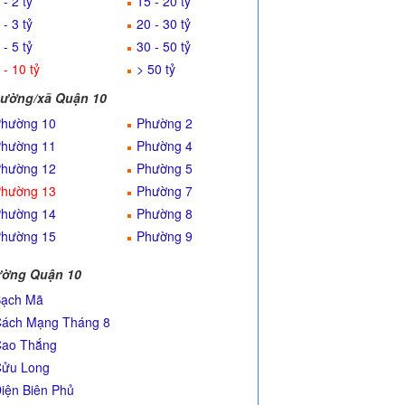
 - 2 tỷ
15 - 20 tỷ
 - 3 tỷ
20 - 30 tỷ
 - 5 tỷ
30 - 50 tỷ
 - 10 tỷ
> 50 tỷ
ường/xã Quận 10
hường 10
Phường 2
hường 11
Phường 4
hường 12
Phường 5
hường 13
Phường 7
hường 14
Phường 8
hường 15
Phường 9
ờng Quận 10
ạch Mã
ách Mạng Tháng 8
ao Thắng
ửu Long
iện Biên Phủ