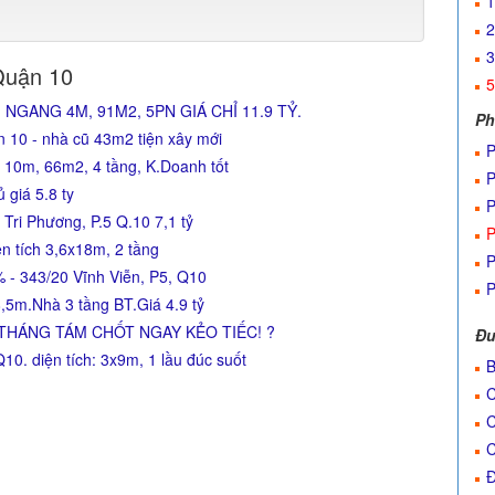
1
2
3
Quận 10
5
GANG 4M, 91M2, 5PN GIÁ CHỈ 11.9 TỶ.
Ph
10 - nhà cũ 43m2 tiện xây mới
P
10m, 66m2, 4 tầng, K.Doanh tốt
P
giá 5.8 ty
P
Tri Phương, P.5 Q.10 7,1 tỷ
P
n tích 3,6x18m, 2 tầng
P
 - 343/20 Vĩnh Viễn, P5, Q10
P
5m.Nhà 3 tầng BT.Giá 4.9 tỷ
THÁNG TÁM CHỐT NGAY KẺO TIẾC! ?
Đư
0. diện tích: 3x9m, 1 lầu đúc suốt
B
C
C
C
Đ