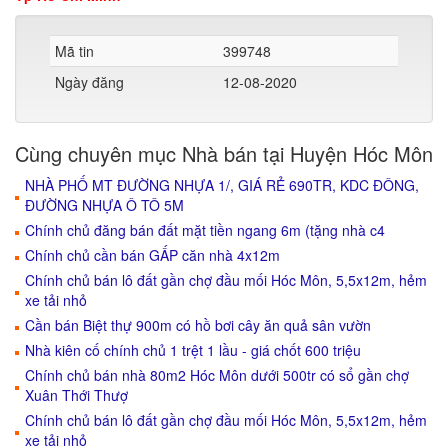
Mã tin
399748
Ngày đăng
12-08-2020
Cùng chuyên mục Nhà bán tại Huyện Hóc Môn
NHÀ PHỐ MT ĐƯỜNG NHỰA 1/, GIÁ RẺ 690TR, KDC ĐÔNG,
ĐƯỜNG NHỰA Ô TÔ 5M
Chính chủ đăng bán đất mặt tiền ngang 6m (tặng nhà c4
Chính chủ cần bán GẤP căn nhà 4x12m
Chính chủ bán lô đất gần chợ đầu mối Hóc Môn, 5,5x12m, hẻm
xe tải nhỏ
Cần bán Biệt thự 900m có hồ bơi cây ăn quả sân vườn
Nhà kiên cố chính chủ 1 trệt 1 lầu - giá chốt 600 triệu
Chính chủ bán nhà 80m2 Hóc Môn dưới 500tr có sổ gần chợ
Xuân Thới Thượ
Chính chủ bán lô đất gần chợ đầu mối Hóc Môn, 5,5x12m, hẻm
xe tải nhỏ