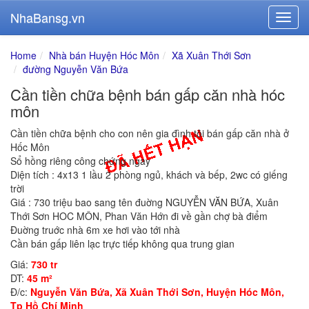
NhaBansg.vn
Home
Nhà bán Huyện Hóc Môn
Xã Xuân Thới Sơn
đường Nguyễn Văn Bứa
Cần tiền chữa bệnh bán gấp căn nhà hóc
môn
Cần tiền chữa bệnh cho con nên gia đình tôi bán gấp căn nhà ở
Hốc Môn
Sổ hồng riêng công chứng ngay
Diện tích : 4x13 1 lầu 2 phòng ngủ, khách và bếp, 2wc có giếng
trời
Giá : 730 triệu bao sang tên đuờng NGUYỄN VĂN BỨA, Xuân
Thới Sơn HOC MÔN, Phan Văn Hớn đi về gần chợ bà điểm
Đuờng truớc nhà 6m xe hơi vào tới nhà
Cần bán gấp liên lạc trực tiếp không qua trung gian
Giá:
730 tr
DT:
45 m²
Đ/c:
Nguyễn Văn Bứa, Xã Xuân Thới Sơn, Huyện Hóc Môn,
Tp Hồ Chí Minh