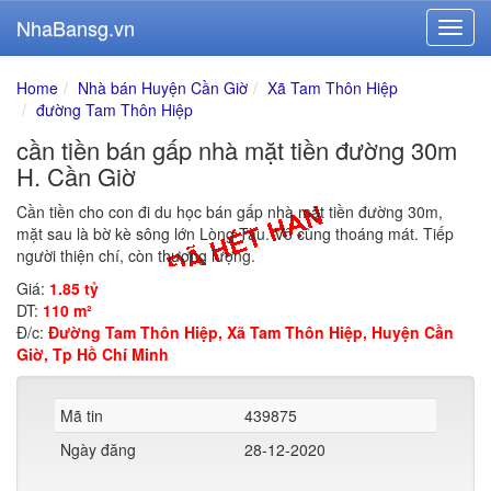
NhaBansg.vn
Home
Nhà bán Huyện Cần Giờ
Xã Tam Thôn Hiệp
đường Tam Thôn Hiệp
cần tiền bán gấp nhà mặt tiền đường 30m
H. Cần Giờ
Cần tiền cho con đi du học bán gấp nhà mặt tiền đường 30m,
mặt sau là bờ kè sông lớn Lòng Tàu. Vô cùng thoáng mát. Tiếp
người thiện chí, còn thương lượng.
Giá:
1.85 tỷ
DT:
110 m²
Đ/c:
Đường Tam Thôn Hiệp, Xã Tam Thôn Hiệp, Huyện Cần
Giờ, Tp Hồ Chí Minh
Mã tin
439875
Ngày đăng
28-12-2020