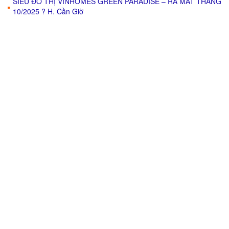
SIÊU ĐÔ THỊ VINHOMES GREEN PARADISE – RA MẮT THÁNG
10/2025 ? H. Cần Giờ