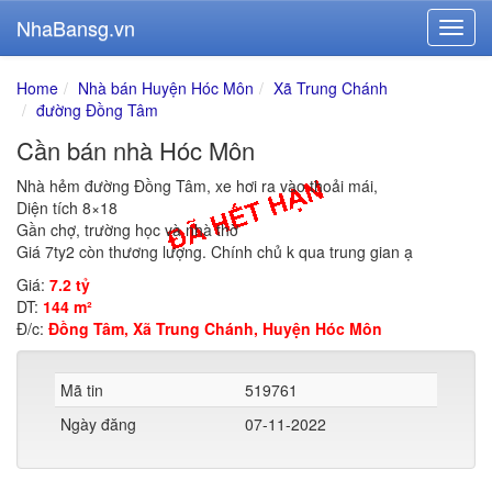
NhaBansg.vn
Home
Nhà bán Huyện Hóc Môn
Xã Trung Chánh
đường Đồng Tâm
Cần bán nhà Hóc Môn
Nhà hẻm đường Đồng Tâm, xe hơi ra vào thoải mái,
Diện tích 8×18
Gần chợ, trường học và nhà thờ
Giá 7ty2 còn thương lượng. Chính chủ k qua trung gian ạ
Giá:
7.2 tỷ
DT:
144 m²
Đ/c:
Đồng Tâm, Xã Trung Chánh, Huyện Hóc Môn
Mã tin
519761
Ngày đăng
07-11-2022