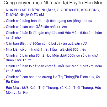
Cùng chuyên mục Nhà bán tại Huyện Hóc Môn
NHÀ PHỐ MT ĐƯỜNG NHỰA 1/, GIÁ RẺ 690TR, KDC ĐÔNG,
ĐƯỜNG NHỰA Ô TÔ 5M
Chính chủ đăng bán đất mặt tiền ngang 6m (tặng nhà c4
Chính chủ cần bán GẤP căn nhà 4x12m
Chính chủ bán lô đất gần chợ đầu mối Hóc Môn, 5,5x12m, hẻm
xe tải nhỏ
Cần bán Biệt thự 900m có hồ bơi cây ăn quả sân vườn
Nhà kiên cố chính chủ 1 trệt 1 lầu - giá chốt 600 triệu
Chính chủ bán nhà 80m2 Hóc Môn dưới 500tr có sổ gần chợ
Xuân Thới Thượ
Chính chủ bán lô đất gần chợ đầu mối Hóc Môn, 5,5x12m, hẻm
xe tải nhỏ
Chính chủ cần bán nhà đường Hà Thị Tháng(Bà Điểm 10), Xã
Bà Điểm
Bán Nhà : 88/8 Xuân Thới Thượng, xã Xuân Thới Thượng, Hóc
Môn dt:4x19m