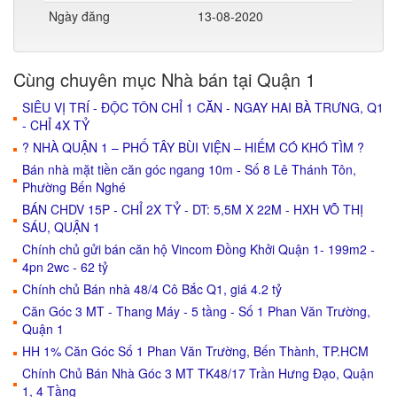
Ngày đăng
13-08-2020
Cùng chuyên mục Nhà bán tại Quận 1
SIÊU VỊ TRÍ - ĐỘC TÔN CHỈ 1 CĂN - NGAY HAI BÀ TRƯNG, Q1
- CHỈ 4X TỶ
? NHÀ QUẬN 1 – PHỐ TÂY BÙI VIỆN – HIẾM CÓ KHÓ TÌM ?
Bán nhà mặt tiền căn góc ngang 10m - Số 8 Lê Thánh Tôn,
Phường Bến Nghé
BÁN CHDV 15P - CHỈ 2X TỶ - DT: 5,5M X 22M - HXH VÕ THỊ
SÁU, QUẬN 1
Chính chủ gửi bán căn hộ Vincom Đồng Khởi Quận 1- 199m2 -
4pn 2wc - 62 tỷ
Chính chủ Bán nhà 48/4 Cô Bắc Q1, giá 4.2 tỷ
Căn Góc 3 MT - Thang Máy - 5 tầng - Số 1 Phan Văn Trường,
Quận 1
HH 1% Căn Góc Số 1 Phan Văn Trường, Bến Thành, TP.HCM
Chính Chủ Bán Nhà Góc 3 MT TK48/17 Trần Hưng Đạo, Quận
1, 4 Tầng