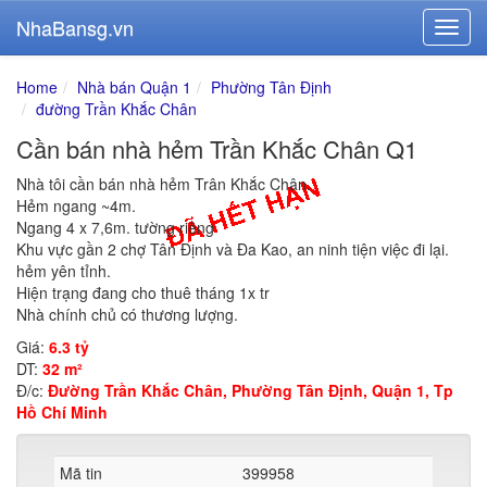
NhaBansg.vn
Home
Nhà bán Quận 1
Phường Tân Định
đường Trần Khắc Chân
Cần bán nhà hẻm Trần Khắc Chân Q1
Nhà tôi cần bán nhà hẻm Trân Khắc Chân.
Hẻm ngang ~4m.
Ngang 4 x 7,6m. tường riêng
Khu vực gần 2 chợ Tân Định và Đa Kao, an ninh tiện việc đi lại.
hẻm yên tỉnh.
Hiện trạng đang cho thuê tháng 1x tr
Nhà chính chủ có thương lượng.
Giá:
6.3 tỷ
DT:
32 m²
Đ/c:
Đường Trần Khắc Chân, Phường Tân Định, Quận 1, Tp
Hồ Chí Minh
Mã tin
399958