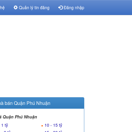
 hệ
Quản lý tin đăng
Đăng nhập
à bán Quận Phú Nhuận
á Quận Phú Nhuận
 1 tỷ
10 - 15 tỷ