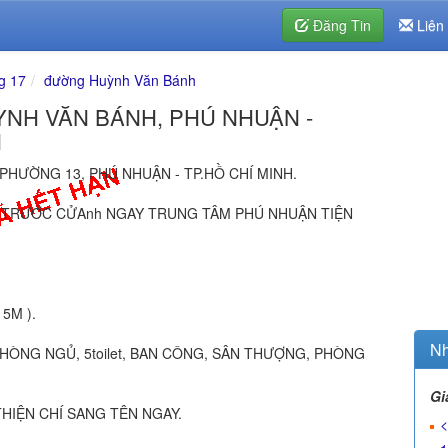
Đăng Tin
Liên
g 17
đường Huỳnh Văn Bánh
NH VĂN BÁNH, PHÚ NHUẬN -
N
HƯỜNG 13, PHÚ NHUẬN - TP.HỒ CHÍ MINH.
 TRƯỚC CỬAnh NGAY TRUNG TÂM PHÚ NHUẬN TIỆN
15M ).
Nh
4 PHÒNG NGỦ, 5toilet, BAN CÔNG, SÂN THƯỢNG, PHÒNG
Gi
HIỆN CHÍ SANG TÊN NGAY.
<