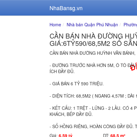
NhaBansg.vn
Home
Nhà bán Quận Phú Nhuận
Phườn
CẦN BÁN NHÀ ĐƯỜNG HUỲ
GIÁ:6TỶ590/68,5M2 SỔ SẲ
CẦN BÁN NHÀ ĐƯỜNG HUỲNH VĂN BÁNH, P
- ĐƯỜNG TRƯỚC NHÀ HƠN 5M, Ô TÔ ĐẬU
ÍCH ĐẦY ĐỦ.
- GIÁ BÁN 6 TỶ 590 TRIỆU.
- DIỆN TÍCH: 68,5M2 ( NGANG 4,57M ; DÀI 
- KẾT CẤU: 1 TRỆT - LỬNG - 2 LẦU. CÓ 
KHÁCH, BẾP ĐẦY ĐỦ.
- SỔ HỒNG RIÊNG, HOÀN CÔNG ĐẦY ĐỦ. T
Giá:
6.59 tỷ
DT:
68.5 m²