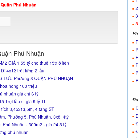
1
 Quận Phú Nhuận
2
3
5
Ph
P
P
Quận Phú Nhuận
P
GIÁ 1.55 tỷ cho thuê 15tr ở liền
P
T4x12 trệt lửng 2 lầu
P
NG LƯU Phường 3 QUẬN PHÚ NHUẬN
P
 hoa hồng 100 triệu
 nhuận giá chỉ 6 tỷ
Đư
Trệt lầu st giá 9 tỷ TL
D
 tích 3,45x13,5m, 4 tầng ST
Đ
m, Phường 5, Phú Nhuận, 3x8, 4tỷ
Đ
Phú Nhuận - 300m2 - giá 24,5 tỷ
Đ
ường phú nhuận