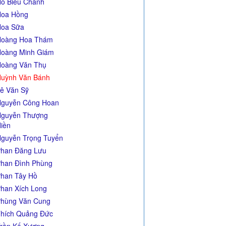
ồ Biểu Chánh
oa Hồng
oa Sữa
Hoàng Hoa Thám
oàng Minh Giám
oàng Văn Thụ
uỳnh Văn Bánh
ê Văn Sỹ
guyễn Công Hoan
guyễn Thượng
iền
guyễn Trọng Tuyển
han Đăng Lưu
han Đình Phùng
han Tây Hồ
han Xích Long
hùng Văn Cung
hích Quảng Đức