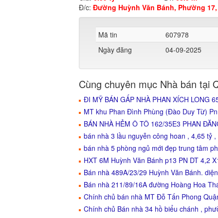
Đ/c:
Đường Huỳnh Văn Bánh, Phường 17,
Mã tin
607978
Ngày đăng
04-09-2025
Cùng chuyên mục Nhà bán tại 
ĐI MỸ BÁN GẤP NHÀ PHAN XÍCH LONG 65M2 
MT khu Phan Đình Phùng (Đào Duy Từ) Pn D
BÁN NHÀ HẺM Ô TÔ 162/35E3 PHAN ĐĂ
bán nhà 3 lầu nguyễn công hoan , 4,65 tỷ ,
bán nhà 5 phòng ngủ mới đẹp trung tâm phú
HXT 6M Huỳnh Văn Bánh p13 PN DT 4,2 X15 
Bán nhà 489A/23/29 Huỳnh Văn Bánh. diện
Bán nhà 211/89/16A đường Hoàng Hoa Thá
Chính chủ bán nhà MT Đỗ Tấn Phong Quận 
Chính chủ Bán nhà 34 hồ biểu chánh , ph