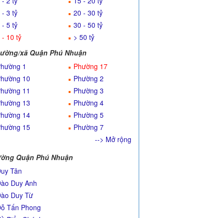
 - 2 tỷ
15 - 20 tỷ
 - 3 tỷ
20 - 30 tỷ
 - 5 tỷ
30 - 50 tỷ
 - 10 tỷ
> 50 tỷ
ường/xã Quận Phú Nhuận
hường 1
Phường 17
hường 10
Phường 2
hường 11
Phường 3
hường 13
Phường 4
hường 14
Phường 5
hường 15
Phường 7
--> Mở rộng
ờng Quận Phú Nhuận
uy Tân
ào Duy Anh
ào Duy Từ
ỗ Tấn Phong