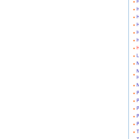
H
H
H
H
H
H
L
N
N
H
N
P
P
P
P
P
T