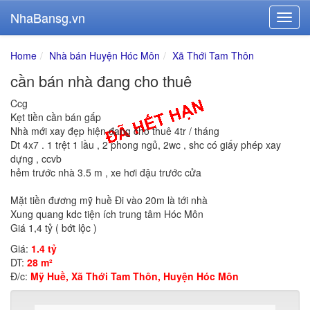
NhaBansg.vn
Home
Nhà bán Huyện Hóc Môn
Xã Thới Tam Thôn
cần bán nhà đang cho thuê
Ccg
Kẹt tiền cần bán gấp
Nhà mới xay đẹp hiện đang cho thuê 4tr / tháng
Dt 4x7 . 1 trệt 1 lầu , 2 phong ngủ, 2wc , shc có giấy phép xay
dựng , ccvb
hẻm trước nhà 3.5 m , xe hơi đậu trước cửa
Mặt tiền đương mỹ huề Đi vào 20m là tới nhà
Xung quang kdc tiện ích trung tâm Hóc Môn
Giá 1,4 tỷ ( bớt lộc )
Giá:
1.4 tỷ
DT:
28 m²
Đ/c:
Mỹ Huề, Xã Thới Tam Thôn, Huyện Hóc Môn