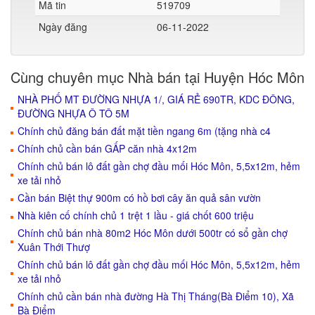
Mã tin
519709
Ngày đăng
06-11-2022
Cùng chuyên mục Nhà bán tại Huyện Hóc Môn
NHÀ PHỐ MT ĐƯỜNG NHỰA 1/, GIÁ RẺ 690TR, KDC ĐÔNG,
ĐƯỜNG NHỰA Ô TÔ 5M
Chính chủ đăng bán đất mặt tiền ngang 6m (tặng nhà c4
Chính chủ cần bán GẤP căn nhà 4x12m
Chính chủ bán lô đất gần chợ đầu mối Hóc Môn, 5,5x12m, hẻm
xe tải nhỏ
Cần bán Biệt thự 900m có hồ bơi cây ăn quả sân vườn
Nhà kiên cố chính chủ 1 trệt 1 lầu - giá chốt 600 triệu
Chính chủ bán nhà 80m2 Hóc Môn dưới 500tr có sổ gần chợ
Xuân Thới Thượ
Chính chủ bán lô đất gần chợ đầu mối Hóc Môn, 5,5x12m, hẻm
xe tải nhỏ
Chính chủ cần bán nhà đường Hà Thị Tháng(Bà Điểm 10), Xã
Bà Điểm