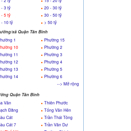
 - 2 tỷ
15 - 20 tỷ
 - 3 tỷ
20 - 30 tỷ
 - 5 tỷ
30 - 50 tỷ
 - 10 tỷ
> 50 tỷ
ường/xã Quận Tân Bình
hường 1
Phường 15
hường 10
Phường 2
hường 11
Phường 3
hường 12
Phường 4
hường 13
Phường 5
hường 14
Phường 6
--> Mở rộng
ờng Quận Tân Bình
a Vân
Thiên Phước
ạch Đằng
Tống Văn Hên
àu Cát
Trần Thái Tông
àu Cát 7
Trần Văn Dư