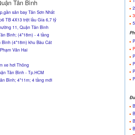
1
Quận Tân Bình
2
đẹp,gần sân bay Tân Sơn Nhất
3
 TB 4X13 trệt lầu Gía 6,7 tỷ
5
Phường 11, Quận Tân Bình
Ph
ân Bình; (4*18m) - 4 tầng
P
n Bình (4*18m) khu Bàu Cát
P
 Phạm Văn Hai
P
P
ẻm xe hơi Thông
P
uận Tân Bình - Tp.HCM
P
ân Bình; 4*11m; 4 tầng mới
Đư
B
B
B
B