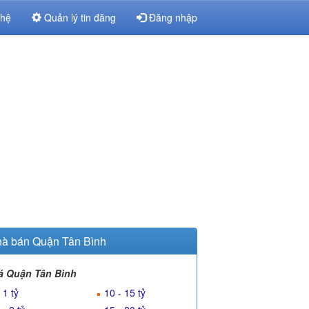
 hệ
Quản lý tin đăng
Đăng nhập
à bán Quận Tân Bình
á Quận Tân Bình
 1 tỷ
10 - 15 tỷ