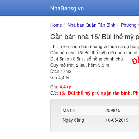
NhaBansg.vn
Home
Nhà bán Quận Tân Bình
Phường 
Cần bán nhà 15/ Bùi thế mỹ p
:-h :-h lên chùa bán nhang vì thua cá độ bon
Cần bán nhà 15/ Bùi thế mỹ p10 quận tân bì
Dt 4,5m x 10,5m , sổ hồng chính chủ
Quy mô trệt, 2 lầu, hẻm 3,5 m
Dtcn 47m2
Giá 4,4 tỷ
Giá:
4.4 tỷ
Đ/c:
15/, Bùi thế mỹ p10 quận tân bình, 
Mã tin
259815
Ngày đăng
10-05-2019