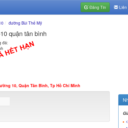
Đăng Tin
Liên
10
đường Bùi Thế Mỹ
10 quận tân bình
g đá:
nh
Phường 10, Quận Tân Bình, Tp Hồ Chí Minh
Nh
Gi
<