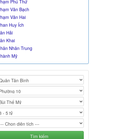
hạm Phú Thứ
hạm Văn Bạch
hạm Văn Hai
han Huy Ích
ân Hải
ân Khai
hân Nhân Trung
hành Mỹ
Tìm kiếm