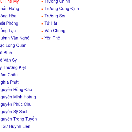
ùi Thế Mỹ
Trường Chinh
Chấn Hưng
Trương Công Định
ộng Hòa
Trường Sơn
iải Phóng
Tứ Hải
ồng Lạc
Văn Chung
uỳnh Văn Nghệ
Yên Thế
ạc Long Quân
ê Bình
ê Văn Sỹ
ý Thường Kiệt
Năm Châu
ghĩa Phát
guyễn Hồng Đào
guyễn Minh Hoàng
guyễn Phúc Chu
guyễn Sỹ Sách
guyễn Trọng Tuyển
i Sư Huỳnh Liên