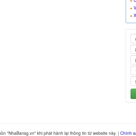
U
V
X
n "NhaBansg.vn" khi phát hành lại thông tin từ website này. |
Chính s