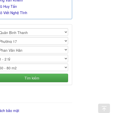
ng Văn Khiêm
ũ Huy Tấn
ô Viết Nghệ Tĩnh
Tìm kiếm
ách bảo mật