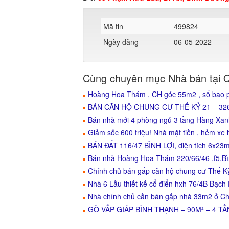
Mã tin
499824
Ngày đăng
06-05-2022
Cùng chuyên mục Nhà bán tại 
Hoàng Hoa Thám , CH góc 55m2 , sổ bao ph
BÁN CĂN HỘ CHUNG CƯ THẾ KỶ 21 – 32
Bán nhà mới 4 phòng ngủ 3 tầng Hàng Xanh
Giảm sốc 600 triệu! Nhà mặt tiền , hẻm xe h
BÁN ĐẤT 116/47 BÌNH LỢI, diện tích 6x23m
Bán nhà Hoàng Hoa Thám 220/66/46 ,f5,Bì
Chính chủ bán gấp căn hộ chung cư Thế K
Nhà 6 Lầu thiết kế cổ điển hxh 76/4B Bạch 
Nhà chính chủ cần bán gấp nhà 33m2 ở C
GÒ VẤP GIÁP BÌNH THẠNH – 90M² – 4 TẦN