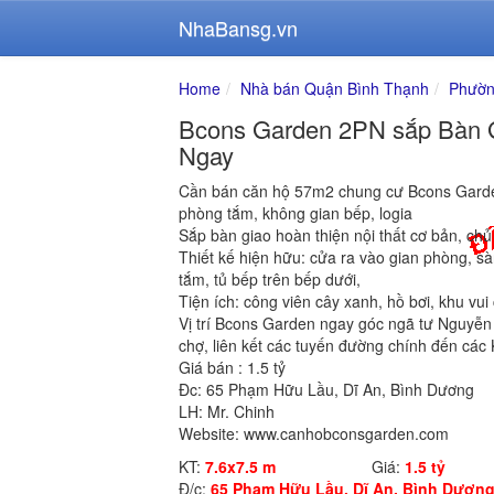
NhaBansg.vn
Home
Nhà bán Quận Bình Thạnh
Phườn
Bcons Garden 2PN sắp Bàn G
Ngay
Cần bán căn hộ 57m2 chung cư Bcons Garde
phòng tắm, không gian bếp, logia
Sắp bàn giao hoàn thiện nội thất cơ bản, chủ 
Thiết kế hiện hữu: cửa ra vào gian phòng, s
tắm, tủ bếp trên bếp dưới,
Tiện ích: công viên cây xanh, hồ bơi, khu vui
Vị trí Bcons Garden ngay góc ngã tư Nguyễn
chợ, liên kết các tuyến đường chính đến cá
Giá bán : 1.5 tỷ
Đc: 65 Phạm Hữu Lầu, Dĩ An, Bình Dương
LH: Mr. Chinh
Website: www.canhobconsgarden.com
KT:
7.6x7.5 m
Giá:
1.5 tỷ
Đ/c:
65 Phạm Hữu Lầu, Dĩ An, Bình Dươn