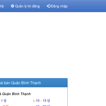
 hệ
Quản lý tin đăng
Đăng nhập
à bán Quận Bình Thạnh
á Quận Bình Thạnh
 1 tỷ
10 - 15 tỷ