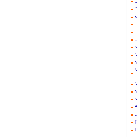
C
Đ
Đ
L
N
N
N
N
H
N
N
N
P
Q
T
T