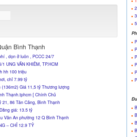
1
2
3
5
Ph
P
Quận Bình Thạnh
P
í , dọn ở luôn , PCCC 24/7
P
6/1 UNG VĂN KHIÊM, TP.HCM
P
 hh 100 triệu
P
ơi, chỉ 7.99 tỷ
P
 (136m2) Giá 11,5 tỷ Thương lượng
nh Thạnh.tphcm [ Chính Chủ
Đư
ỷ 21, 86 Tân Cảng, Bình Thạnh
B
Đằng giá: 13.5 tỷ
B
hu Văn An phường 12 Q Bình Thạnh
B
G – CHỈ 12.9 TỶ
B