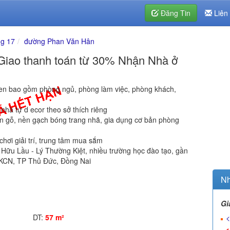
Đăng Tin
Liên
g 17
đường Phan Văn Hân
iao thanh toán từ 30% Nhận Nhà ở
n bao gồm phòng ngủ, phòng làm việc, phòng khách,
nhà tự d ecor theo sở thích riêng
àn gỗ, nền gạch bóng trang nhã, gia dụng cơ bản phòng
 chơi giải trí, trung tâm mua sắm
 Hữu Lầu - Lý Thường Kiệt, nhiều trường học đào tạo, gần
c KCN, TP Thủ Đức, Đồng Nai
Nh
Gi
DT:
57 m²
<
g