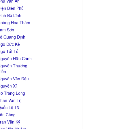
hu Văn An
iện Biên Phủ
inh Bộ Lĩnh
Hoàng Hoa Thám
Lam Sơn
ê Quang Định
gô Đức Kế
gô Tất Tố
guyễn Hữu Cảnh
guyễn Thượng
iền
guyễn Văn Đậu
guyễn Xí
ơ Trang Long
han Văn Trị
uốc Lộ 13
ân Cảng
rần Văn Kỷ