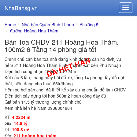
NhaBansg.vn
Home
Nhà bán Quận Bình Thạnh
Phường 5
đường Hoàng Hoa Thám
Bán Toà CHDV 211 Hoàng Hoa Thám.
100m2 6 Tầng 14 phòng giá tốt
Chính chủ cần bán toà nhà đang kinh doanh căn hộ divhj vụ
hẻm 211 Hoàng Hoa Thám Bình Thạnh, sát bên Phú Nhuận
Diện tích công nhận 100m2 4.2x24m
Kết cấu 6 lầu, thang máy bãi để xe, tổng 14 phòng đầy đủ nội
thất, hiện đang cho thuê 65tr/tháng
Hẽm xe hơi gần chợ, đã thiết kế xây dựng chuẩn để làm CHDV
Diện tích xây dựng tới hơn 500m2 hoàn công đầy đủ
Giá bán 14.5 tỷ thương lượng chính chủ
Xem nhà liên hệ Nam 0938804684
KT:
4.2x24 m
Giá:
14.5 tỷ
DT:
100.8 m²
Đ/c:
211 hoàng hoa thám