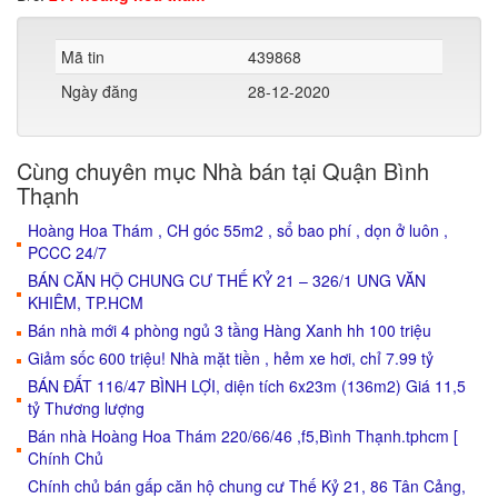
Mã tin
439868
Ngày đăng
28-12-2020
Cùng chuyên mục Nhà bán tại Quận Bình
Thạnh
Hoàng Hoa Thám , CH góc 55m2 , sổ bao phí , dọn ở luôn ,
PCCC 24/7
BÁN CĂN HỘ CHUNG CƯ THẾ KỶ 21 – 326/1 UNG VĂN
KHIÊM, TP.HCM
Bán nhà mới 4 phòng ngủ 3 tầng Hàng Xanh hh 100 triệu
Giảm sốc 600 triệu! Nhà mặt tiền , hẻm xe hơi, chỉ 7.99 tỷ
BÁN ĐẤT 116/47 BÌNH LỢI, diện tích 6x23m (136m2) Giá 11,5
tỷ Thương lượng
Bán nhà Hoàng Hoa Thám 220/66/46 ,f5,Bình Thạnh.tphcm [
Chính Chủ
Chính chủ bán gấp căn hộ chung cư Thế Kỷ 21, 86 Tân Cảng,