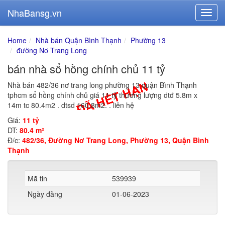
NhaBansg.vn
Home
Nhà bán Quận Bình Thạnh
Phường 13
đường Nơ Trang Long
bán nhà sổ hồng chính chủ 11 tỷ
Nhà bán 482/36 nơ trang long phường 13 quận Bình Thạnh
tphcm sổ hồng chính chủ giá 11 tỷ thương lượng dtđ 5.8m x
14m tc 80.4m2 . dtsd 160.8m2. . liên hệ
Giá:
11 tỷ
DT:
80.4 m²
Đ/c:
482/36, Đường Nơ Trang Long, Phường 13, Quận Bình
Thạnh
Mã tin
539939
Ngày đăng
01-06-2023