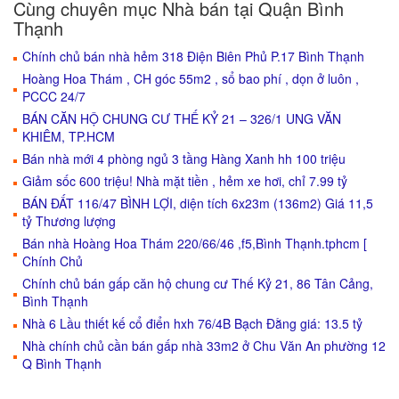
Cùng chuyên mục Nhà bán tại Quận Bình
Thạnh
Chính chủ bán nhà hẻm 318 Điện Biên Phủ P.17 Bình Thạnh
Hoàng Hoa Thám , CH góc 55m2 , sổ bao phí , dọn ở luôn ,
PCCC 24/7
BÁN CĂN HỘ CHUNG CƯ THẾ KỶ 21 – 326/1 UNG VĂN
KHIÊM, TP.HCM
Bán nhà mới 4 phòng ngủ 3 tầng Hàng Xanh hh 100 triệu
Giảm sốc 600 triệu! Nhà mặt tiền , hẻm xe hơi, chỉ 7.99 tỷ
BÁN ĐẤT 116/47 BÌNH LỢI, diện tích 6x23m (136m2) Giá 11,5
tỷ Thương lượng
Bán nhà Hoàng Hoa Thám 220/66/46 ,f5,Bình Thạnh.tphcm [
Chính Chủ
Chính chủ bán gấp căn hộ chung cư Thế Kỷ 21, 86 Tân Cảng,
Bình Thạnh
Nhà 6 Lầu thiết kế cổ điển hxh 76/4B Bạch Đằng giá: 13.5 tỷ
Nhà chính chủ cần bán gấp nhà 33m2 ở Chu Văn An phường 12
Q Bình Thạnh