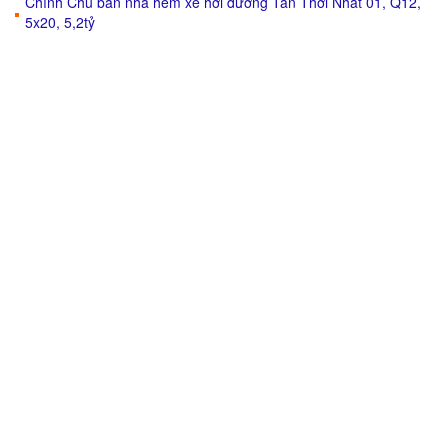
Chính Chủ bán nhà hẻm xe hơi đường Tân Thới Nhất 01, Q12,
5x20, 5,2tỷ