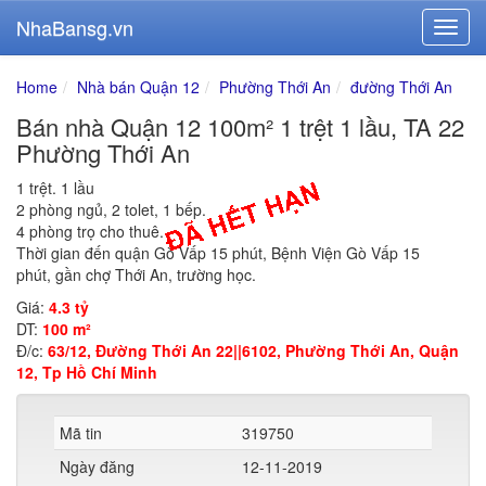
NhaBansg.vn
Home
Nhà bán Quận 12
Phường Thới An
đường Thới An
Bán nhà Quận 12 100m² 1 trệt 1 lầu, TA 22
Phường Thới An
1 trệt. 1 lầu
2 phòng ngủ, 2 tolet, 1 bếp.
4 phòng trọ cho thuê.
Thời gian đến quận Gò Vấp 15 phút, Bệnh Viện Gò Vấp 15
phút, gần chợ Thới An, trường học.
Giá:
4.3 tỷ
DT:
100 m²
Đ/c:
63/12, Đường Thới An 22||6102, Phường Thới An, Quận
12, Tp Hồ Chí Minh
Mã tin
319750
Ngày đăng
12-11-2019