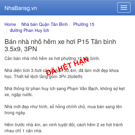
NhaBansg.vn
Home
Nhà bán Quận Tân Bình
Phường 15
đường Phan Huy Ích
Bán nhà nhỏ hẻm xe hơi P15 Tân bình
3.5x9, 3PN
Cần bán nhà nhỏ hẻm xe hơi phường 15 tân bình.
Nhà diện tích 3.5x9 công nhận 30.4m, đã làm mới đẹp khoa
học. Thiết kế lệch tầng gồm 3Pn 2toilethị
Nhà thông từ phan huy ích sang Phạm Văn Bạch, không sợ kẹt
xe, ngập nước.
Nhà mới đẹp như hình, sổ hồng chính chủ, mua bán sang tên
trong ngày.
Hẻm trước nhà 4m, an ninh tuyệt đối, cách hẻm 2 xe hơi tránh
nhau chỉ 1 căn nhà.