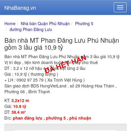
NhaBansg.vn
Home
Nhà bán Quận Phú Nhuận
Phường 5
đường Phan Đăng Lưu
Bán nhà MT Phan Đăng Lưu Phú Nhuận
gồm 3 lầu giá 10,9 tỷ
Bán nhà MT Phan Đăng Lưu Phú Nhuận gồm 3 lầu giá 10,9 tỷ
Vị trí đẹp , tiện kinh doanh buôn bán ,hay cho thuê
DT : 3,2 x 12 nở hậu 4,8 gồm trệt lững 2 lầu
Giá : 10,9 tỷ ( thương lượng )
+ LH : 0902 97 25 79 ( Xa Trịnh Việt Hùng )
Sàn giao dịch BDS HungVietLand . số 29 Hoàng Hoa Thám ,
Phường 06 , Bình Thạnh
KT:
3.2x12 m
Giá:
10.9 tỷ
DT:
38.4 m²
Đ/c:
phan đăng lưu , phường 5 , phú nhuận