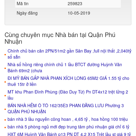
Mã tin
259823
Ngày đăng
10-05-2019
Cùng chuyên mục Nhà bán tại Quận Phú
Nhuận
Chính chủ bán căn 2PN/51m2 gần Sân Bay ,full nội thất ,2,040tỷ
sổ sẳn
Nhà sổ hồng riêng chính chủ 1 lầu BTCT đường Huỳnh Văn
Bánh 69m2 (chưa
ĐI MỸ BÁN GẤP NHÀ PHAN XÍCH LONG 65M2 GIÁ 1.55 tỷ cho
thuê 15tr ở liền
MT khu Phan Đình Phùng (Đào Duy Từ) Pn DT4x12 trệt lửng 2
lầu
BÁN NHÀ HẺM Ô TÔ 162/35E3 PHAN ĐĂNG LƯU Phường 3
QUẬN PHÚ NHUẬN
bán nhà 3 lầu nguyễn công hoan , 4,65 tỷ , hoa hồng 100 triệu
bán nhà 5 phòng ngủ mới đẹp trung tâm phú nhuận giá chỉ 6 tỷ
HXT 6M Huỳnh Văn Bánh p13 PN DT 4,2 X15 Trệt lầu st giá 9 tỷ