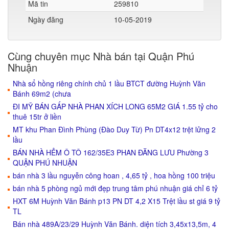
Mã tin
259810
Ngày đăng
10-05-2019
Cùng chuyên mục Nhà bán tại Quận Phú
Nhuận
Nhà sổ hồng riêng chính chủ 1 lầu BTCT đường Huỳnh Văn
Bánh 69m2 (chưa
ĐI MỸ BÁN GẤP NHÀ PHAN XÍCH LONG 65M2 GIÁ 1.55 tỷ cho
thuê 15tr ở liền
MT khu Phan Đình Phùng (Đào Duy Từ) Pn DT4x12 trệt lửng 2
lầu
BÁN NHÀ HẺM Ô TÔ 162/35E3 PHAN ĐĂNG LƯU Phường 3
QUẬN PHÚ NHUẬN
bán nhà 3 lầu nguyễn công hoan , 4,65 tỷ , hoa hồng 100 triệu
bán nhà 5 phòng ngủ mới đẹp trung tâm phú nhuận giá chỉ 6 tỷ
HXT 6M Huỳnh Văn Bánh p13 PN DT 4,2 X15 Trệt lầu st giá 9 tỷ
TL
Bán nhà 489A/23/29 Huỳnh Văn Bánh. diện tích 3,45x13,5m, 4