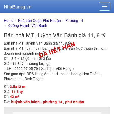
NhaBansg.vn
Home
Nhà bán Quận Phú Nhuận
Phường 14
đường Huỳnh Văn Bánh
Bán nhà MT Huỳnh Văn Bánh giá 11, 8 tỷ
Bán nhà MT Huỳnh Văn Bánh giá 11, 8 tỷ
Bán nhà MT huỳnh văn bánh gần Đặng Văn Ngữ thuận tiên kinh
doanh mọi nghành nghê
DT : 3,5 x 12 gồm 1 trệt 3 lầu
Giá : 11,8 tỷ ( thương lượng )
+ LH : 0902 97 25 79 ( Xa Trịnh Việt Hùng )
Sàn giao dịch BDS HungVietLand . số 29 Hoàng Hoa Thám ,
Phường 06 , Bình Thạnh
KT:
3.5x12 m
Giá:
11.8 tỷ
DT:
42 m²
Đ/c:
huỳnh văn bánh , phường 14 , phú nhuận