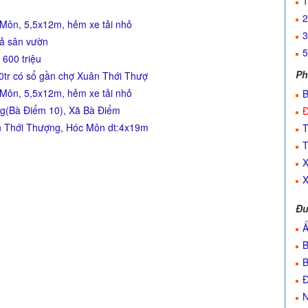
1
2
 Môn, 5,5x12m, hẻm xe tải nhỏ
3
uả sân vườn
5
 600 triệu
Ph
tr có sổ gần chợ Xuân Thới Thượ
 Môn, 5,5x12m, hẻm xe tải nhỏ
B
g(Bà Điểm 10), Xã Bà Điểm
Đ
n Thới Thượng, Hóc Môn dt:4x19m
T
T
X
X
Đư
Ấ
B
B
Đ
N