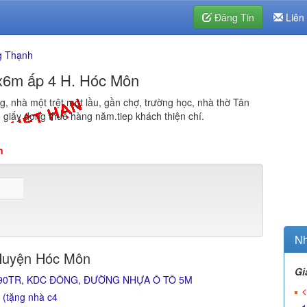
Đăng Tin
Liên
g Thạnh
 x6m ấp 4 H. Hóc Môn
, nhà một trệt một lầu, gần chợ, trường học, nhà thờ Tân
 giấy dong thuế hàng năm.tiep khách thiện chí.
n
Nh
Huyện Hóc Môn
Gi
690TR, KDC ĐÔNG, ĐƯỜNG NHỰA Ô TÔ 5M
<
 (tặng nhà c4