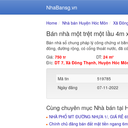
NhaBansg.vn
Home
Nhà bán Huyện Hóc Môn
Xã Đôn
Bán nhà một trệt một lầu 4m
Bán nhà sổ chung pháp lý công chứng vi bằng
đông, đường rộng, có cổng thoát nước, đã có
Giá:
750 tr
DT:
24 m²
Đ/c:
DT 7, Xã Đông Thạnh, Huyện Hóc Mô
Mã tin
519785
Ngày đăng
07-11-2022
Cùng chuyên mục Nhà bán tại 
NHÀ PHỐ MT ĐƯỜNG NHỰA 1/, GIÁ RẺ 
Chính chủ đăng bán đất mặt tiền ngang 6m