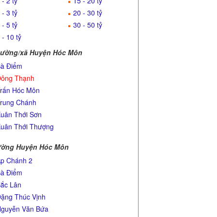
 - 2 tỷ
15 - 20 tỷ
 - 3 tỷ
20 - 30 tỷ
 - 5 tỷ
30 - 50 tỷ
 - 10 tỷ
ường/xã Huyện Hóc Môn
à Điểm
ông Thạnh
rấn Hóc Môn
rung Chánh
uân Thới Sơn
uân Thới Thượng
ờng Huyện Hóc Môn
p Chánh 2
à Điểm
ắc Lân
ặng Thúc Vịnh
guyễn Văn Bứa