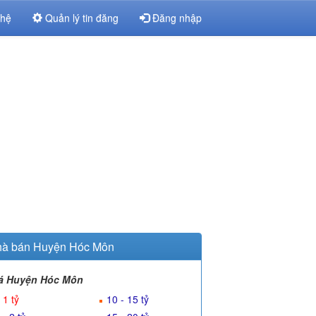
 hệ
Quản lý tin đăng
Đăng nhập
à bán Huyện Hóc Môn
á Huyện Hóc Môn
 1 tỷ
10 - 15 tỷ