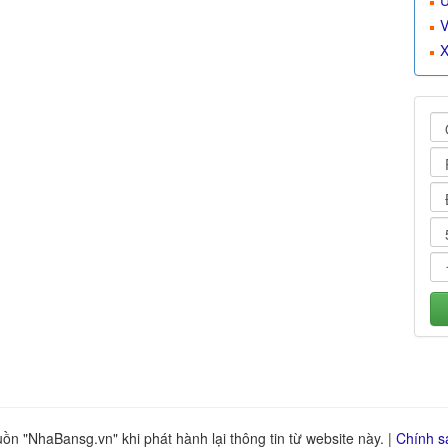
U
V
X
n "NhaBansg.vn" khi phát hành lại thông tin từ website này. |
Chính s