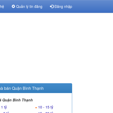
 hệ
Quản lý tin đăng
Đăng nhập
à bán Quận Bình Thạnh
á Quận Bình Thạnh
 1 tỷ
10 - 15 tỷ