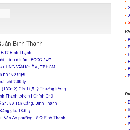
1
2
3
5
Ph
P
Quận Bình Thạnh
P
 P.17 Bình Thạnh
P
í , dọn ở luôn , PCCC 24/7
P
6/1 UNG VĂN KHIÊM, TP.HCM
P
 hh 100 triệu
P
ơi, chỉ 7.99 tỷ
 (136m2) Giá 11,5 tỷ Thương lượng
Đư
nh Thạnh.tphcm [ Chính Chủ
B
ỷ 21, 86 Tân Cảng, Bình Thạnh
B
Đằng giá: 13.5 tỷ
B
hu Văn An phường 12 Q Bình Thạnh
B