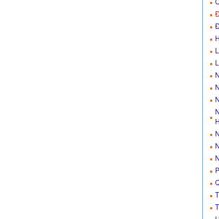
C
Đ
Đ
L
N
N
N
N
H
N
N
N
P
Q
T
T