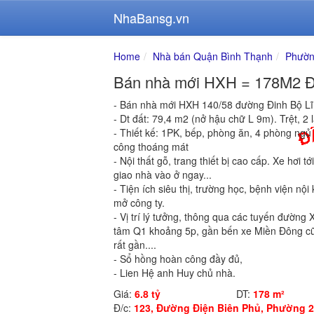
NhaBansg.vn
Home
Nhà bán Quận Bình Thạnh
Phườn
Bán nhà mới HXH = 178M2 Đi
- Bán nhà mới HXH 140/58 đường Đinh Bộ L
- Dt đất: 79,4 m2 (nở hậu chữ L 9m). Trệt, 2 
- Thiết kế: 1PK, bếp, phòng ăn, 4 phòng ngủ v
công thoáng mát
- Nội thất gỗ, trang thiết bị cao cấp. Xe hơi 
giao nhà vào ở ngay...
- Tiện ích siêu thị, trường học, bệnh viện n
mở công ty.
- Vị trí lý tưởng, thông qua các tuyến đường
tâm Q1 khoảng 5p, gần bến xe Miền Đông cũ,
rất gần....
- Sổ hồng hoàn công đầy đủ,
- Lien Hệ anh Huy chủ nhà.
Giá:
6.8 tỷ
DT:
178 m²
Đ/c:
123, Đường Điện Biên Phủ, Phường 2