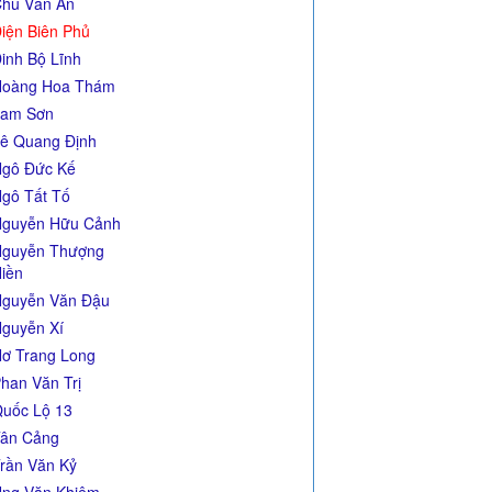
hu Văn An
iện Biên Phủ
inh Bộ Lĩnh
Hoàng Hoa Thám
Lam Sơn
ê Quang Định
gô Đức Kế
gô Tất Tố
guyễn Hữu Cảnh
guyễn Thượng
iền
guyễn Văn Đậu
guyễn Xí
ơ Trang Long
han Văn Trị
uốc Lộ 13
ân Cảng
rần Văn Kỷ