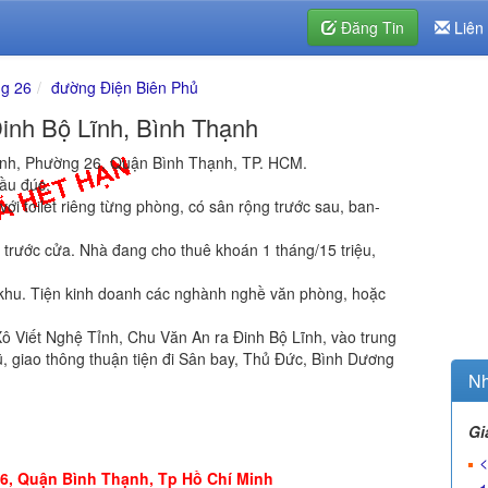
Đăng Tin
Liên
g 26
đường Điện Biên Phủ
nh Bộ Lĩnh, Bình Thạnh
ĩnh, Phường 26, Quận Bình Thạnh, TP. HCM.
lầu đúc.
ới toilet riêng từng phòng, có sân rộng trước sau, ban-
tới trước cửa. Nhà đang cho thuê khoán 1 tháng/15 triệu,
ội khu. Tiện kinh doanh các nghành nghề văn phòng, hoặc
 Xô Viết Nghệ Tỉnh, Chu Văn An ra Đinh Bộ Lĩnh, vào trung
 giao thông thuận tiện đi Sân bay, Thủ Đức, Bình Dương
Nh
Gi
<
6, Quận Bình Thạnh, Tp Hồ Chí Minh