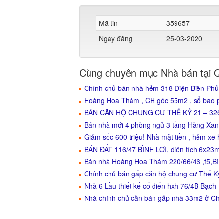
Mã tin
359657
Ngày đăng
25-03-2020
Cùng chuyên mục Nhà bán tại 
Chính chủ bán nhà hẻm 318 Điện Biên Phủ
Hoàng Hoa Thám , CH góc 55m2 , sổ bao ph
BÁN CĂN HỘ CHUNG CƯ THẾ KỶ 21 – 32
Bán nhà mới 4 phòng ngủ 3 tầng Hàng Xanh
Giảm sốc 600 triệu! Nhà mặt tiền , hẻm xe h
BÁN ĐẤT 116/47 BÌNH LỢI, diện tích 6x23m
Bán nhà Hoàng Hoa Thám 220/66/46 ,f5,Bì
Chính chủ bán gấp căn hộ chung cư Thế K
Nhà 6 Lầu thiết kế cổ điển hxh 76/4B Bạch 
Nhà chính chủ cần bán gấp nhà 33m2 ở C