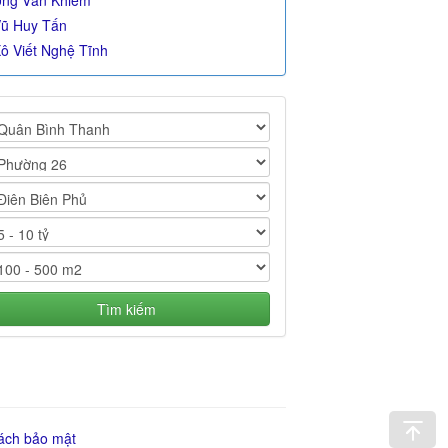
ng Văn Khiêm
ũ Huy Tấn
ô Viết Nghệ Tĩnh
Tìm kiếm
ách bảo mật