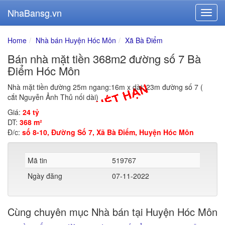
NhaBansg.vn
Home
Nhà bán Huyện Hóc Môn
Xã Bà Điểm
Bán nhà mặt tiền 368m2 đường số 7 Bà
Điểm Hóc Môn
Nhà mặt tiền đường 25m ngang:16m x dài: 23m đường số 7 (
cắt Nguyễn Ảnh Thủ nối dài)
Giá:
24 tỷ
DT:
368 m²
Đ/c:
số 8-10, Đường Số 7, Xã Bà Điểm, Huyện Hóc Môn
Mã tin
519767
Ngày đăng
07-11-2022
Cùng chuyên mục Nhà bán tại Huyện Hóc Môn