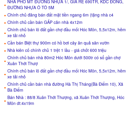
NHÀ PHỐ MT ĐƯỜNG NHỰA 1/, GIÁ RẺ 690TR, KDC ĐÔNG,
ĐƯỜNG NHỰA Ô TÔ 5M
Chính chủ đăng bán đất mặt tiền ngang 6m (tặng nhà c4
Chính chủ cần bán GẤP căn nhà 4x12m
Chính chủ bán lô đất gần chợ đầu mối Hóc Môn, 5,5x12m, hẻm
xe tải nhỏ
Cần bán Biệt thự 900m có hồ bơi cây ăn quả sân vườn
Nhà kiên cố chính chủ 1 trệt 1 lầu - giá chốt 600 triệu
Chính chủ bán nhà 80m2 Hóc Môn dưới 500tr có sổ gần chợ
Xuân Thới Thượ
Chính chủ bán lô đất gần chợ đầu mối Hóc Môn, 5,5x12m, hẻm
xe tải nhỏ
Chính chủ cần bán nhà đường Hà Thị Tháng(Bà Điểm 10), Xã
Bà Điểm
Bán Nhà : 88/8 Xuân Thới Thượng, xã Xuân Thới Thượng, Hóc
Môn dt:4x19m