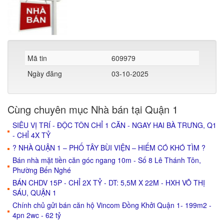
Mã tin
609979
Ngày đăng
03-10-2025
Cùng chuyên mục Nhà bán tại Quận 1
SIÊU VỊ TRÍ - ĐỘC TÔN CHỈ 1 CĂN - NGAY HAI BÀ TRƯNG, Q1
- CHỈ 4X TỶ
? NHÀ QUẬN 1 – PHỐ TÂY BÙI VIỆN – HIẾM CÓ KHÓ TÌM ?
Bán nhà mặt tiền căn góc ngang 10m - Số 8 Lê Thánh Tôn,
Phường Bến Nghé
BÁN CHDV 15P - CHỈ 2X TỶ - DT: 5,5M X 22M - HXH VÕ THỊ
SÁU, QUẬN 1
Chính chủ gửi bán căn hộ Vincom Đồng Khởi Quận 1- 199m2 -
4pn 2wc - 62 tỷ