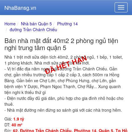
NhaBansg.vn
Home
Nhà bán Quận 5
Phường 14
đường Trần Chánh Chiếu
Bán nhà mặt đất 40m2 2 phòng ngủ tiện
nghi trung tâm quận 5
Nhà 1 trệt mới sửa diện tích 40m2, 2 phòng ngủ, 1 bếp, 1 toilet,
1 phòng khách. Nhà mới sửa nên còn rất mới.
- Vị trí đắc địa nằm ngay mặt đường Trần Chánh Chiếu. Gần
chợ, gần nhiều trường cấp 1 cấp 2 cấp 3, cách 500m ra Hồng
Bàng. Gần bến xe Chợ Lớn, chợ Phùng Hưng, chợ Lớn, gần
bệnh viện Y Dược, Phạm Ngoc Thạnh, Chợ Rẫy... Xung quanh
tiện nghi k thiếu thứ gì
- Điện nước đầy đủ giá dân, phù hợp cho gia đình nhỏ hoặc cho
thuê.
- Nhà mặt đường nên đừng so sánh giá với các nhà trong hẻm.
Giá:
1.9 tỷ
DT:
40 m²
Đ/c:
62, Đường Trần Chánh Chiếu, Phường 14, Quận 5, Tp Hồ