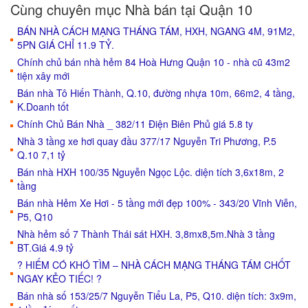
Cùng chuyên mục Nhà bán tại Quận 10
BÁN NHÀ CÁCH MẠNG THÁNG TÁM, HXH, NGANG 4M, 91M2,
5PN GIÁ CHỈ 11.9 TỶ.
Chính chủ bán nhà hẻm 84 Hoà Hưng Quận 10 - nhà cũ 43m2
tiện xây mới
Bán nhà Tô Hiến Thành, Q.10, đường nhựa 10m, 66m2, 4 tầng,
K.Doanh tốt
Chính Chủ Bán Nhà _ 382/11 Điện Biên Phủ giá 5.8 ty
Nhà 3 tầng xe hơi quay đầu 377/17 Nguyễn Tri Phương, P.5
Q.10 7,1 tỷ
Bán nhà HXH 100/35 Nguyễn Ngọc Lộc. diện tích 3,6x18m, 2
tầng
Bán nhà Hẻm Xe Hơi - 5 tầng mới đẹp 100% - 343/20 Vĩnh Viễn,
P5, Q10
Nhà hẻm số 7 Thành Thái sát HXH. 3,8mx8,5m.Nhà 3 tầng
BT.Giá 4.9 tỷ
? HIẾM CÓ KHÓ TÌM – NHÀ CÁCH MẠNG THÁNG TÁM CHỐT
NGAY KẺO TIẾC! ?
Bán nhà số 153/25/7 Nguyễn Tiểu La, P5, Q10. diện tích: 3x9m,