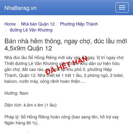
NhaBansg.vn
Home
Nhà bán Quận 12
Phường Hiệp Thành
đường Lê Văn Khương
Bán nhà hẻm thông, ngay chợ, đúc lầu mới
4,5x9m Quận 12
Nhà đúc lầu Sổ Hồng Riêng mới xây vào ở ngay, Vị trí ngay chợ
Thiết đường Lê Văn Khương vào 200m. Khu dân cư hiện hữu
gần chợ, đất cao ráo, an ninh tại khu phố 5, phường Hiệp
Thành, Quận 12. Nhà thiết kế 1 trệt 1 lầu, 2 phòng ngủ, 2 toilet,
balcon, nước máy, cống rãnh hoàn thiện….
Hướng: Nam
Diện tích: 4,6m x 9m (1 lầu)
Pháp lý: Sổ Hồng Riêng hoàn công (bao sang tên, hỗ trợ vay
Ngân hàng 80 %).