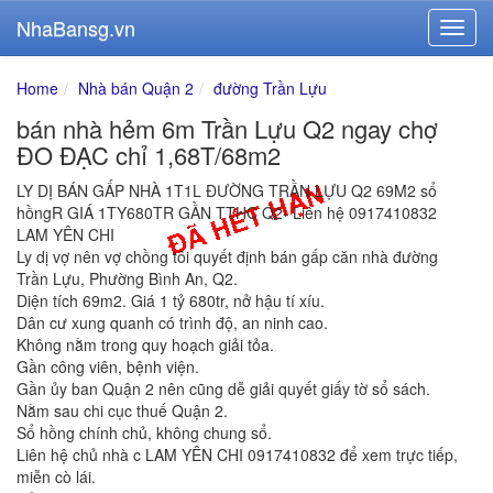
NhaBansg.vn
Home
Nhà bán Quận 2
đường Trần Lựu
bán nhà hẻm 6m Trần Lựu Q2 ngay chợ
ĐO ĐẠC chỉ 1,68T/68m2
LY DỊ BÁN GẤP NHÀ 1T1L ĐƯỜNG TRẦN LỰU Q2 69M2 sổ
hồngR GIÁ 1TY680TR GẦN TTHC Q2- Liên hệ 0917410832
LAM YÊN CHI
Ly dị vợ nên vợ chồng tôi quyết định bán gấp căn nhà đường
Trần Lựu, Phường Bình An, Q2.
Diện tích 69m2. Giá 1 tỷ 680tr, nở hậu tí xíu.
Dân cư xung quanh có trình độ, an ninh cao.
Không nằm trong quy hoạch giải tỏa.
Gần công viên, bệnh viện.
Gần ủy ban Quận 2 nên cũng dễ giải quyết giấy tờ sổ sách.
Nằm sau chi cục thuế Quận 2.
Sổ hồng chính chủ, không chung sổ.
Liên hệ chủ nhà c LAM YÊN CHI 0917410832 để xem trực tiếp,
miễn cò lái.