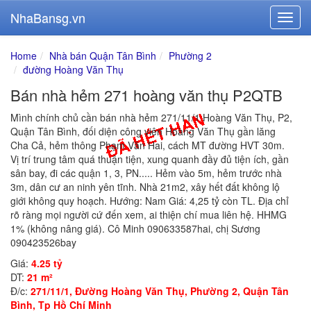
NhaBansg.vn
Home
Nhà bán Quận Tân Bình
Phường 2
đường Hoàng Văn Thụ
Bán nhà hẻm 271 hoàng văn thụ P2QTB
Mình chính chủ cần bán nhà hẻm 271/11/1 Hoàng Văn Thụ, P2,
Quận Tân Bình, đối diện công viên Hoàng Văn Thụ gần lăng
Cha Cả, hẻm thông Phạm Văn Hai, cách MT đường HVT 30m.
Vị trí trung tâm quá thuận tiện, xung quanh đầy đủ tiện ích, gần
sân bay, đi các quận 1, 3, PN..... Hẻm vào 5m, hẻm trước nhà
3m, dân cư an ninh yên tĩnh. Nhà 21m2, xây hết đất không lộ
giới không quy hoạch. Hướng: Nam Giá: 4,25 tỷ còn TL. Địa chỉ
rõ ràng mọi người cứ đến xem, ai thiện chí mua liên hệ. HHMG
1% (không nâng giá). Cô Minh 090633587hai, chị Sương
090423526bay
Giá:
4.25 tỷ
DT:
21 m²
Đ/c:
271/11/1, Đường Hoàng Văn Thụ, Phường 2, Quận Tân
Bình, Tp Hồ Chí Minh