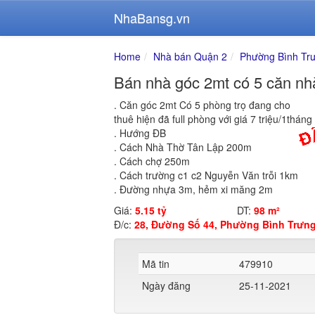
NhaBansg.vn
Home
Nhà bán Quận 2
Phường Bình Tr
Bán nhà góc 2mt có 5 căn nhà
. Căn góc 2mt Có 5 phòng trọ đang cho
thuê hiện đã full phòng với giá 7 triệu/1tháng
. Hướng ĐB
. Cách Nhà Thờ Tân Lập 200m
. Cách chợ 250m
. Cách trường c1 c2 Nguyễn Văn trỗi 1km
. Đường nhựa 3m, hẻm xi măng 2m
Giá:
5.15 tỷ
DT:
98 m²
Đ/c:
28, Đường Số 44, Phường Bình Trưng
Mã tin
479910
Ngày đăng
25-11-2021