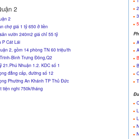
1
Quận 2
2
3
uận 2
5
chợ giá 1 tỷ 650 ở liền
Ph
sân vườn 240m2 giá chỉ 55 tỷ
 P Cát Lái
A
uận 2, gồm 14 phòng TN 60 triệu/th
A
Trinh-Bình Trưng Đông,Q2
B
ỷ 21.Phú Nhuận 1.2. KDC số 1
B
ọng đẳng cấp, đường số 12
C
rọng Phường An Khánh TP Thủ Đức
T
tiện nghi 750k/tháng
Đư
C
L
L
N
N