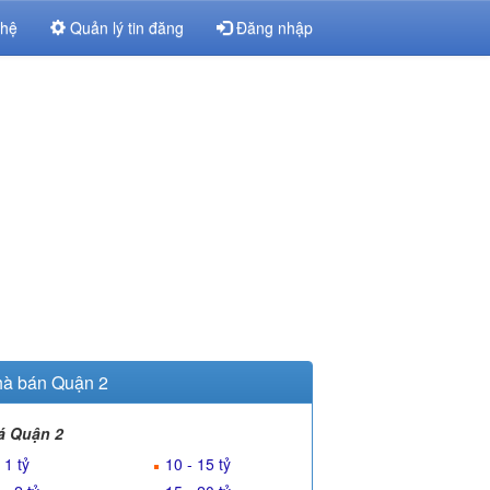
 hệ
Quản lý tin đăng
Đăng nhập
à bán Quận 2
á Quận 2
 1 tỷ
10 - 15 tỷ