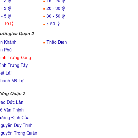
 - 2 tỷ
15 - 20 tỷ
 - 3 tỷ
20 - 30 tỷ
 - 5 tỷ
30 - 50 tỷ
 - 10 tỷ
> 50 tỷ
ường/xã Quận 2
n Khánh
Thảo Điền
n Phú
ình Trưng Đông
ình Trưng Tây
át Lái
hạnh Mỹ Lợi
ờng Quận 2
ao Đức Lân
ê Văn Thịnh
ương Định Của
guyễn Duy Trinh
guyễn Trọng Quản